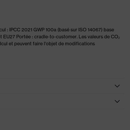
lcul : IPCC 2021 GWP 100a (basé sur ISO 14067) base
et EU27 Portée : cradle-to-customer. Les valeurs de CO₂
cul et peuvent faire l'objet de modifications
llergiques au chrome