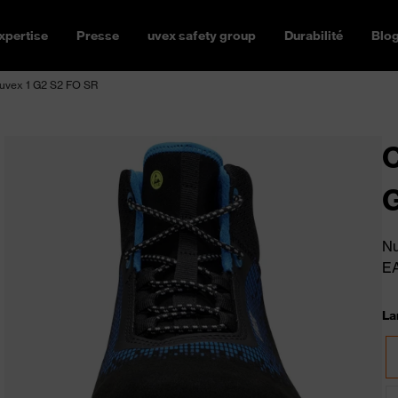
xpertise
Presse
uvex safety group
Durabilité
Blo
uvex 1 G2 S2 FO SR
C
Nu
E
La