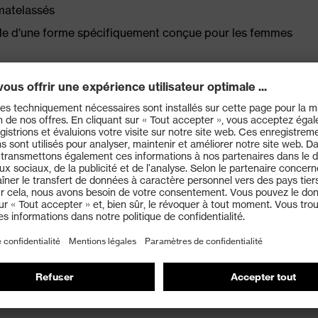
matelassés
aide d'une forme spécifiquement conçue pour les femmes
Enrj, absorption des chocs optimale à l'avant du pied
 de l'énergie de la marche (rebond) sur toute la surface
imale grâce au contrefort en mousse
ce électrique inférieure à 100 mégaohms
us large pour offrir plus d'espace aux orteils et un
t, adapté aux différentes morphologies, doté d'une
 thermique