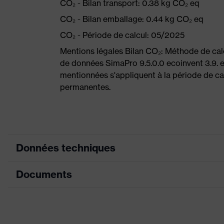
CO₂ - Bilan transport: 0.38 kg CO₂ eq
CO₂ - Bilan emballage: 0.44 kg CO₂ eq
CO₂ - Période de calcul: 05/2025
Mentions légales Bilan CO₂: Méthode de ca
de données SimaPro 9.5.0.0 ecoinvent 3.9. 
mentionnées s'appliquent à la période de cal
permanentes.
Données techniques
Documents
couleur de
noir, bleu
recherche (filtre)
Tableau de mensuration
Informations pour
les personnes
Convient aux personnes a
Fiche technique