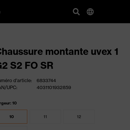
g
haussure montante uvex 1
G2 S2 FO SR
méro d'article:
6833744
AN/UPC:
4031101932859
rgeur: 10
10
11
12