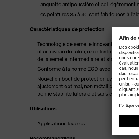
Languette antipoussière et col légèrement 
Les pointures 35 à 40 sont fabriquées à l'
Caractéristiques de protection
Technologie de semelle innovante uvex iPUR
et au niveau du talon, excellente restitution
de la semelle intermédiaire et stabilité opt
Conforme à la norme ESD avec une résistan
Nouvel embout de protection uvex xenova® pl
ajustement optimal, non métallique, compac
bonne stabilité latérale et sans conduction
Utilisations
Applications légères
Recommandations