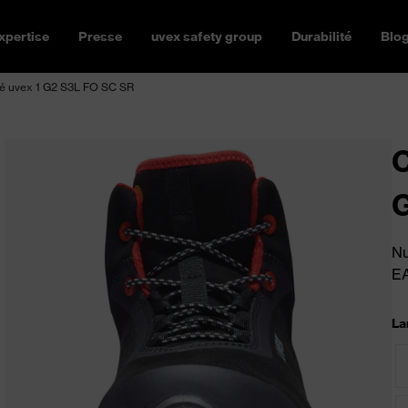
xpertise
Presse
uvex safety group
Durabilité
Blo
té uvex 1 G2 S3L FO SC SR
C
Nu
E
La