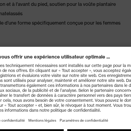
 et à l'avant du pied, soutien pour la voûte plantaire
matelassés
aide d'une forme spécifiquement conçue pour les femmes
Enrj, absorption des chocs optimale à l'avant du pied
 de l'énergie de la marche (rebond) sur toute la surface
imale grâce au contrefort en mousse
 x-tended grip au design ergonomique applique les
ticulièrement résistante et ainsi très adhérente, le
sation sur des sols industriels
ce électrique inférieure à 100 mégaohms
us large pour offrir plus d'espace aux orteils et un
compact, adapté aux différentes morphologies, doté
uction thermique
fecte pas la flexibilité de la chaussure