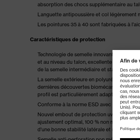
absorption des chocs supplémentaire au talon
Languette antipoussière et col légèrement 
Les pointures 35 à 40 sont fabriquées à l'
Caractéristiques de protection
Technologie de semelle innovante uvex iPUR
et au niveau du talon, excellente restitution
de la semelle intermédiaire et stabilité opt
La semelle extérieure en polyuréthane uvex
dernières découvertes biomécaniques, est par
profil est particulièrement adapté à une utili
Conforme à la norme ESD avec une résistan
Nouvel embout de protection uvex xenova® pl
ajustement optimal, 100 % non métallique, 
d'une bonne stabilité latérale et sans cond
Semelle anti-perforation non métallique, n'af