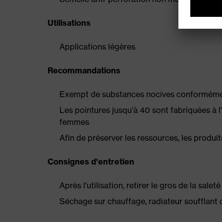
Utilisations
Applications légères
Recommandations
Exempt de substances nocives conformément
Les pointures jusqu'à 40 sont fabriquées à 
femmes
Afin de préserver les ressources, les produit
Consignes d'entretien
Après l'utilisation, retirer le gros de la sale
Séchage sur chauffage, radiateur soufflant 