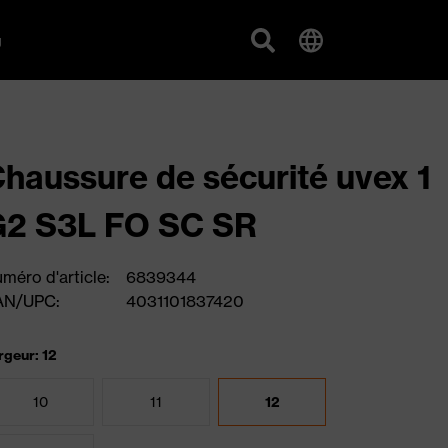
g
haussure de sécurité uvex 1
G2 S3L FO SC SR
méro d'article:
6839344
AN/UPC:
4031101837420
rgeur: 12
10
11
12