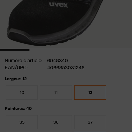
Numéro d'article:
6948340
EAN/UPC:
4066853031246
Largeur: 12
10
11
12
Pointures: 40
35
36
37