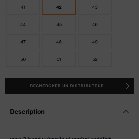
41
42
43
44
45
46
47
48
49
50
51
52
RECHERCHER UN DISTRIBUTEUR
Description
uvex 2 trend : sécurité et confort redéfinis