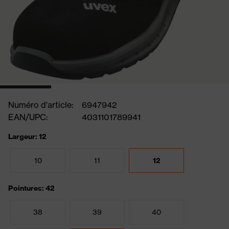
Numéro d'article:
6947942
EAN/UPC:
4031101789941
Largeur: 12
10
11
12
Pointures: 42
38
39
40