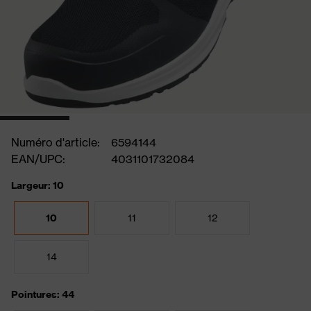
Numéro d'article:
6594144
EAN/UPC:
4031101732084
Largeur: 10
10
11
12
14
Pointures: 44