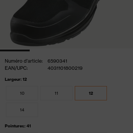
Numéro d'article:
6590341
EAN/UPC:
4031101800219
Largeur: 12
10
11
12
14
Pointures: 41