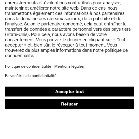
Technologie
uvex climazone, uvex medicare+,
uvex
Système uvex xenova®
Produits
Fermeture
Lacets
Casques de protection
Embout de
Embout en composite uvex
Lunettes de protection
protection
xenova®
Protection auditive
Masques de protection respiratoire
Vêtements de protection et de travail
Gants de protection
Chaussures de sécurité
EPI sur mesure
Conseils produit
Protection des mains : uvex Chemical Expert System