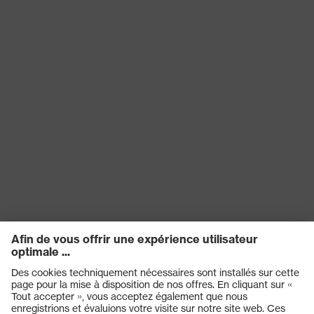
Protection
contre les
Résistance à l'huile et à l'essence
risques
(FO)
chimiques
Protection
contre les
Antistatique (A)
risques
électriques
Protection
contre les
Taux d'absorption d'énergie au
risques
niveau du talon (E)
mécaniques
Classe de
S1
protection
Semelle
uvex 2 xenova®