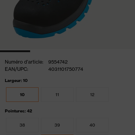
Numéro d'article:
9554742
EAN/UPC:
4031101750774
Largeur: 10
10
11
12
Pointures: 42
38
39
40