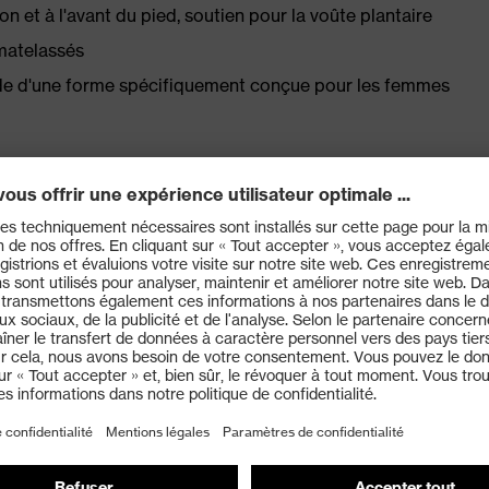
 et à l'avant du pied, soutien pour la voûte plantaire
matelassés
aide d'une forme spécifiquement conçue pour les femmes
Enrj, absorption des chocs optimale à l'avant du pied
 de l'énergie de la marche (rebond) sur toute la surface
imale grâce au contrefort en mousse
 x-tended grip au design ergonomique applique les
ticulièrement résistante et ainsi très adhérente, le
sation sur des sols industriels
ce électrique inférieure à 100 mégaohms
us large pour offrir plus d'espace aux orteils et un
compact, adapté aux différentes morphologies, doté
uction thermique