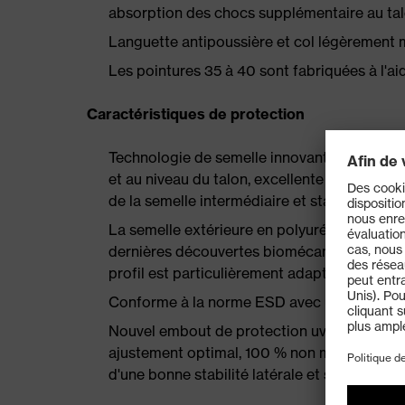
absorption des chocs supplémentaire au talon
Languette antipoussière et col légèrement 
Les pointures 35 à 40 sont fabriquées à l'
Caractéristiques de protection
Technologie de semelle innovante uvex iPUR
et au niveau du talon, excellente restitution
de la semelle intermédiaire et stabilité opt
La semelle extérieure en polyuréthane uvex
dernières découvertes biomécaniques, est par
profil est particulièrement adapté à une utili
Conforme à la norme ESD avec une résistan
Nouvel embout de protection uvex xenova® pl
ajustement optimal, 100 % non métallique, 
d'une bonne stabilité latérale et sans cond