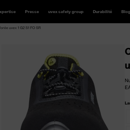
xpertise
Presse
uvex safety group
Durabilité
Blo
forée uvex 1 G2 S1 FO SR
C
u
Nu
E
La