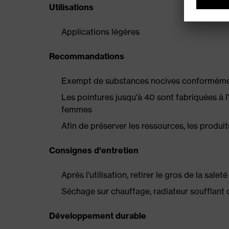
Utilisations
Applications légères
Recommandations
Exempt de substances nocives conformément
Les pointures jusqu'à 40 sont fabriquées à 
femmes
Afin de préserver les ressources, les produit
Consignes d'entretien
Après l'utilisation, retirer le gros de la sale
Séchage sur chauffage, radiateur soufflant 
Développement durable