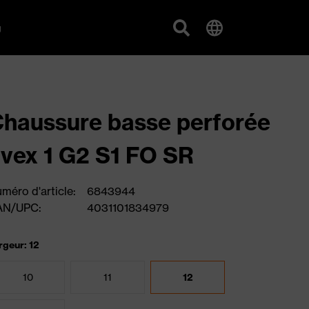
g
haussure basse perforée
vex 1 G2 S1 FO SR
méro d'article:
6843944
AN/UPC:
4031101834979
rgeur: 12
10
11
12