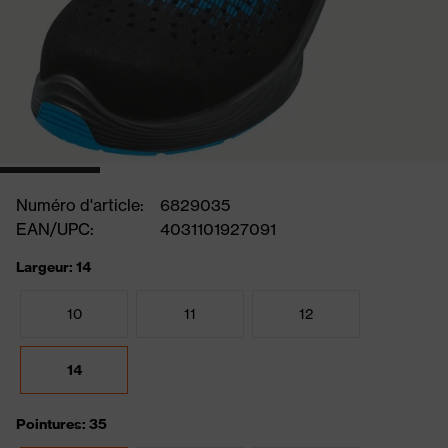
Numéro d'article:
6829035
EAN/UPC:
4031101927091
Largeur: 14
10
11
12
14
Pointures: 35