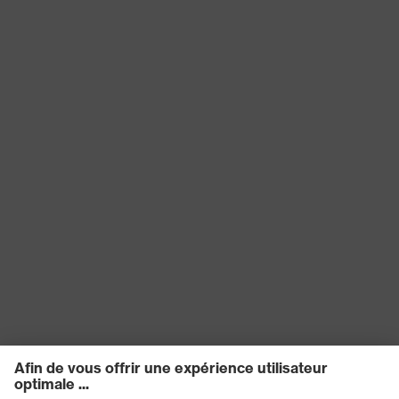
protection
Plastique
du matériau
Norme
EN ISO 20345:2022 + A1:2024
Tige
uvex waterstop cuir
Catégorie
Chaussures de sécurité
de produit
Protection contre les charges
Protection
électrostatiques (ESD) avec une
du produit
résistance électrique inférieure à
100 mégohms
Type de
Chaussure de sécurité
produit
Adhérence
SR