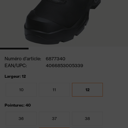
Numéro d'article:
6877340
EAN/UPC:
4066853005339
Largeur: 12
10
11
12
Pointures: 40
36
37
38