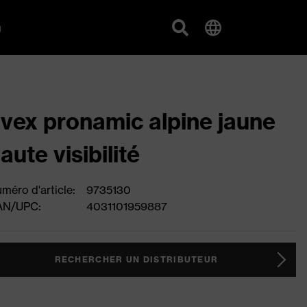
g
vex pronamic alpine jaune
aute visibilité
méro d'article:
9735130
AN/UPC:
4031101959887
RECHERCHER UN DISTRIBUTEUR