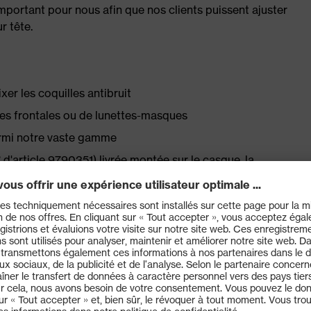
mportant pour nous afin que nos clients puissent ajuster
r tête.
er les coquilles antibruit
mpes frontales ou de lunettes-masques
parmi notre vaste gamme
d'article 9790351) livrée montée sur le casque, la
icle 9790021) peut être vendue séparément
t 9790352 (Mips)
nt par crémaillère
ustement et un confort de port optimaux