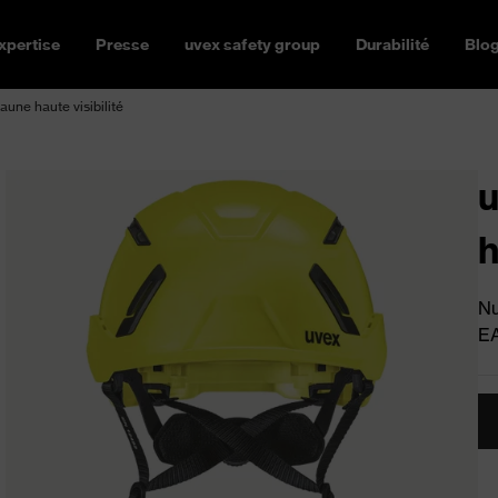
xpertise
Presse
uvex safety group
Durabilité
Blo
aune haute visibilité
u
h
Nu
E