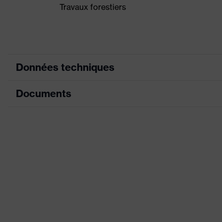
Travaux forestiers
Données techniques
Documents
couleur de
recherche
jaune
(filtre)
Fiche technique
Montage
des
Coquilles antibruit et visières (E
accessoires
frontale), Demi-visière
sur casque
Jugulaire à 4 points, Bandeau ant
Équipement
Matelassage de l'ajustement par c