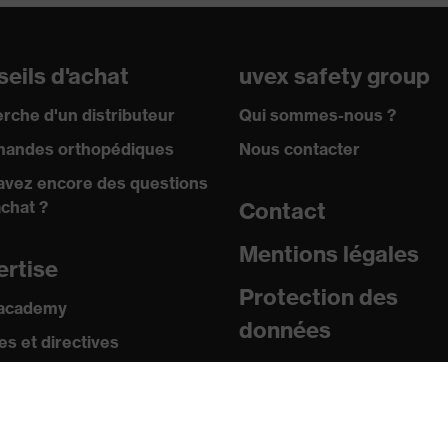
EPS)
eils d'achat
uvex safety group
rche d'un distributeur
Qui sommes-nous ?
andes orthopédiques
Nous contacter
:2012
avez encore des questions
achat ?
Contact
Mentions légales
ertise
Protection des
ection pour l'industrie
 academy
données
s et directives
icats
sorption des chocs dorsaux, Absorption des chocs frontaux,
sse
ts pointus et aiguisés, Absorption des chocs verticaux,