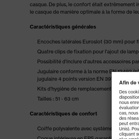
casque. De plus, le confort était extrêmement i
le casque de manière optimale à la forme de leu
Caractéristiques générales
Encoches latérales Euroslot (30 mm) pour fix
Quatre clips de fixation pour l'ajout de la
Possibilité d'inclure d'autres accessoires 
Jugulaire conforme à la norme EN 12492 (n° 
jugulaire 4 points version EN 397 (n° d'art
Kits d'hygiène de remplacement 9790350 e
Tailles : 51 - 63 cm
Caractéristiques de confort
Coiffe polyvalente avec système d'ajusteme
Coque intérieure en EPS garantissant un aj