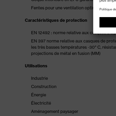
Fentes pour une ventilation optimale
Caractéristiques de protection
EN 12492 : norme relative aux casques d'alp
EN 397 norme relative aux casques de prote
les très basses températures -30° C, résista
projections de métal en fusion (MM)
Utilisations
Industrie
Construction
Énergie
Électricité
Aménagement paysager