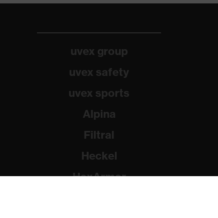
uvex group
uvex safety
uvex sports
Alpina
Filtral
Heckel
HexArmor
Rainer Winter Stiftung