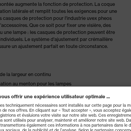
émontée augmente la fonction de protection. La coque
tion latérale et remplit toutes les exigences pour une
 Les casques de protection pour l'industrie uvex pheos
ccessoires. Que ce soit pour fixer une visière, des
 ou une lampe : les casques de protection peuvent être
ndividuels. Le système d'ajustement par crémaillère
ssure un ajustement parfait en toute circonstance.
de la largeur en continu
ation au menton pour les lampes
nt de fixer les coquilles antibruit et le système de
de la largeur en continu