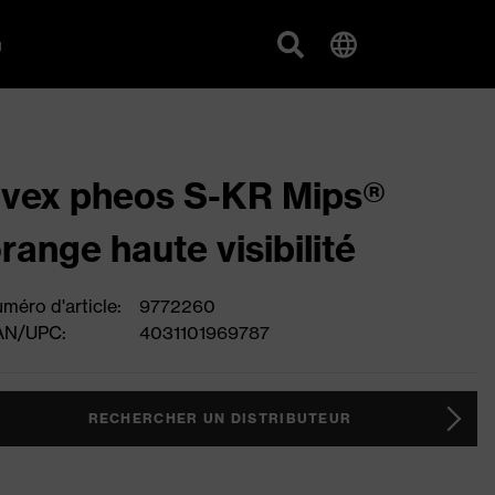
g
vex pheos S-KR Mips®
range haute visibilité
méro d'article:
9772260
AN/UPC:
4031101969787
RECHERCHER UN DISTRIBUTEUR