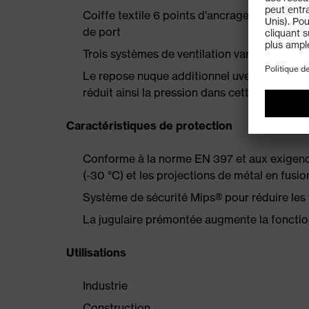
Coiffe textile 6 points d'ancrage garantissa
de port
Trois systèmes de ventilation variables pou
Le repose nuque additionnel uvex spiderneck
réduit ainsi la pression dans cette zone.
Caractéristiques de protection
Conforme à la norme EN 397 et aux exigenc
(-30 °C) et les projections de métal en fusi
Système de sécurité Mips® pour réduire les 
La jugulaire prémontée augmente la fonctio
Utilisations
Industrie
Construction