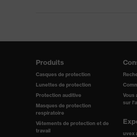
Catégorie de produit
Casque de protection
Type de produit
Casque de protection 
Longueur de la visière
visière courte
Protection contre les
Métal en fusion (MM)
risques chimiques
Produits
Cons
Protection contre les
Ouverture de la mento
Casques de protection
Reche
risques mécaniques
d'objets pointus et a
Lunettes de protection
Comm
Protection contre les
Protection auditive
Vous 
Résistance au feu, Ré
risques thermiques
sur l'
Masques de protection
Technologie uvex
respiratoire
uvex climazone
Exp
Vêtements de protection et de
travail
uvex