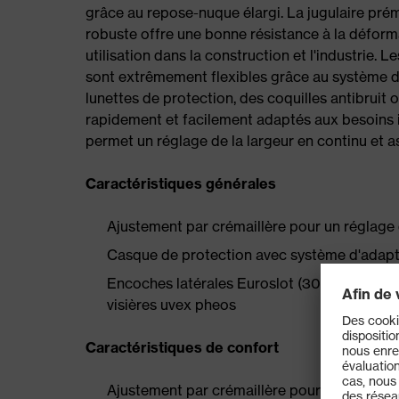
grâce au repose-nuque élargi. La jugulaire pr
robuste offre une bonne résistance à la déforma
utilisation dans la construction et l'industrie.
sont extrêmement flexibles grâce au système d'a
lunettes de protection, des coquilles antibruit
rapidement et facilement adaptés aux besoins i
permet un réglage de la largeur en continu et a
Caractéristiques générales
Ajustement par crémaillère pour un réglage 
Casque de protection avec système d'adapt
Encoches latérales Euroslot (30 mm) permetta
visières uvex pheos
Caractéristiques de confort
Ajustement par crémaillère pour un réglage 