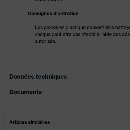
Consignes d'entretien
Les pièces en plastique peuvent être nettoyé
casque peut être désinfecté à l'aide des dés
autorisés.
Données techniques
Documents
couleur de recherche
orange
(filtre)
Fiche technique
Montage des
Coquilles antibruit et
accessoires sur casque
ex., lampe frontale)
Articles similaires
Déclaration de conformité CE
Système de protectio