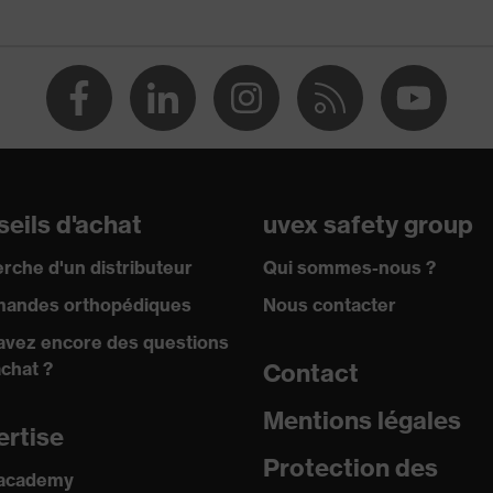
pour l'industrie
eils d'achat
uvex safety group
nnière entre 150 et 250 N, Résistance à la pénétration
rche d'un distributeur
Qui sommes-nous ?
iguisés, Absorption des chocs verticaux
andes orthopédiques
Nous contacter
avez encore des questions
sistance au froid jusqu'à -30 °C
achat ?
Contact
Mentions légales
ertise
Protection des
 academy