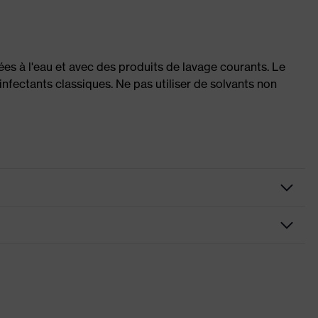
es à l'eau et avec des produits de lavage courants. Le
infectants classiques. Ne pas utiliser de solvants non
 visières (Euroslots 30 mm), Accessoires supplémentaires (par.
n du cerveau Mips® pour les casques de protection pour