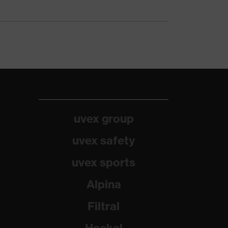
uvex group
uvex safety
uvex sports
Alpina
Filtral