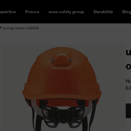
xpertise
Presse
uvex safety group
Durabilité
Blo
 orange haute visibilité
u
o
Nu
E