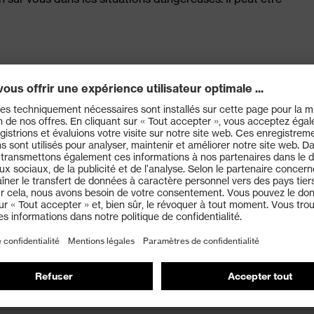
e
ccessories Helmets
tériau : ABS (acrylonitrile butadiène styrène)
ixte