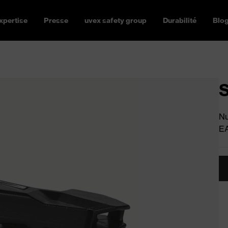
xpertise
Presse
uvex safety group
Durabilité
Blo
S
Nu
E