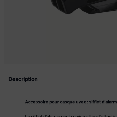
Description
Accessoire pour casque uvex : sifflet d'alar
Le sifflet d'alarme peut servir à attirer l'attent