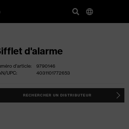
g
ifflet d'alarme
méro d'article:
9790146
AN/UPC:
4031101772653
RECHERCHER UN DISTRIBUTEUR