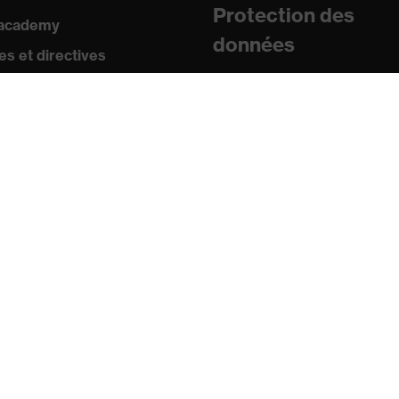
Protection des
 academy
données
s et directives
icats
sse
uniqués de presse
ogues et brochures
s
s mobiles uvex