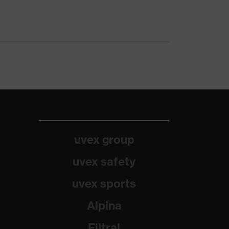
uvex group
uvex safety
uvex sports
Alpina
Filtral