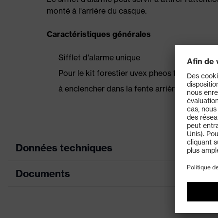
monté à l'arrière du casque.
Caractéristiques générales
Sifflet d'alarme unique
Pour le kit forestier uvex pheos forestry
à enclencher dans la fente arrière du casqu
Données techniques
Documents
Désignation Famille de produits
A
Propriétés de l'accessoire
Ma
Fiche technique
Sexe
M