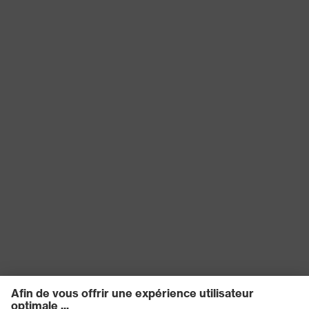
Type de
Casque de protection pour
produit
l'industrie
Longueur
visière longue
de la visière
Ouverture de la mentonnière entre
Protection
150 et 250 N, Résistance à la
contre les
pénétration d'objets pointus et
risques
aiguisés, Absorption des chocs
mécaniques
verticaux
Protection
contre les
Résistance au feu, Résistance au
risques
froid jusqu'à -30 °C
thermiques