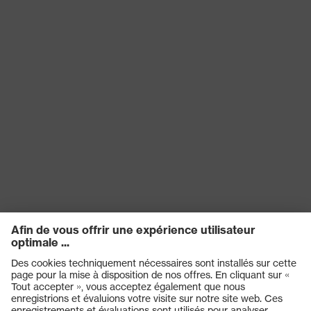
Longueur
visière courte
de la visière
Protection
contre les
Métal en fusion (MM)
risques
chimiques
Ouverture de la mentonnière entre
Protection
150 et 250 N, Résistance à la
contre les
pénétration d'objets pointus et
risques
aiguisés, Absorption des chocs
mécaniques
verticaux
Protection
contre les
Résistance au feu, Résistance au
risques
froid jusqu'à -30 °C
thermiques
Technologie
uvex climazone
uvex