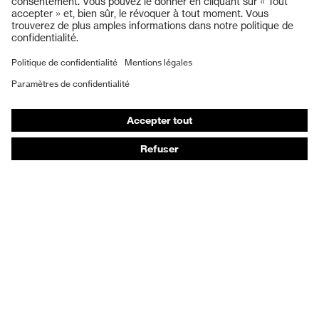
Protection auditive
Masques de protection respiratoire
Vêtements de protection et de travail
Gants de protection
Chaussures de sécurité
EPI sur mesure
Conseils produit
Protection des mains : uvex Chemical Expert System
Protection oculaire : configurateur de lunettes de
protection
Technologies
Récompenses