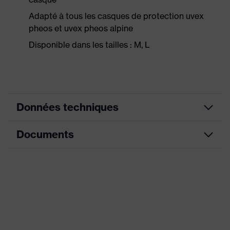
Adapté à tous les casques de protection uvex
pheos et uvex pheos alpine
Disponible dans les tailles : M, L
Données techniques
Documents
Désignation Famille
Accessories Helmets
de produits
Fiche technique
Propriétés de
réfléchissant, Matériau :
l'accessoire
Reflexite VC 612
Sexe
Mixte
Marquage de la