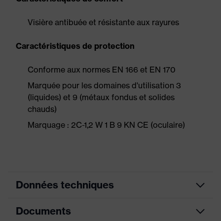
Visière antibuée et résistante aux rayures
Caractéristiques de protection
Conforme aux normes EN 166 et EN 170
Marquée pour les domaines d'utilisation 3
(liquides) et 9 (métaux fondus et solides
chauds)
Marquage : 2C-1,2 W 1 B 9 KN CE (oculaire)
Données techniques
Documents
uvex supravision
Enduction
excellence