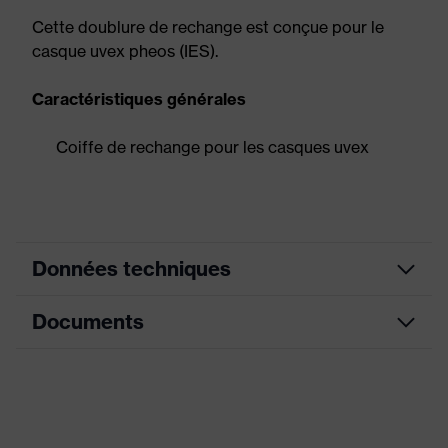
Cette doublure de rechange est conçue pour le
casque uvex pheos (IES).
Caractéristiques générales
Coiffe de rechange pour les casques uvex
Données techniques
Documents
Désignation
Famille de
Accessories Helmets
produits
Fiche technique
Propriétés de
Matériau : plastique, Matériau :
l'accessoire
textile, Matériau : métal