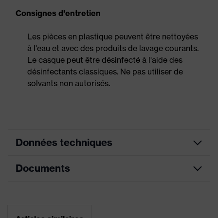
Consignes d'entretien
Les pièces en plastique peuvent être nettoyées
à l'eau et avec des produits de lavage courants.
Le casque peut être désinfecté à l'aide des
désinfectants classiques. Ne pas utiliser de
solvants non autorisés.
Données techniques
Documents
Montage
Coquilles antibruit et visières
des
(Euroslots 30 mm), Accessoires
accessoires
supplémentaires (par. ex., lampe
sur casque
frontale)
Fiche technique