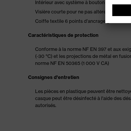
Intérieur avec système à bouton rotatif pour
Visière courte pour ne pas altérer la vision v
Coiffe textile 6 points d'ancrage garantiss
Caractéristiques de protection
Conforme à la norme NF EN 397 et aux exige
(-30 °C) et les projections de métal en fusio
norme NF EN 50365 (1 000 V CA)
Consignes d'entretien
Les pièces en plastique peuvent être nettoyé
casque peut être désinfecté à l'aide des dés
autorisés.