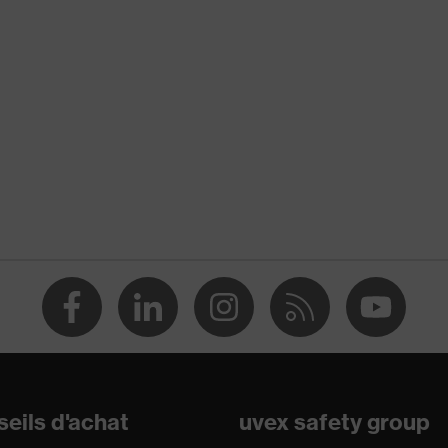
ensité (PEHD)
12, EN 50365:2002
pour l'industrie
eils d'achat
uvex safety group
courant continu jusqu'à 1 500 V (CC), Protection contre le