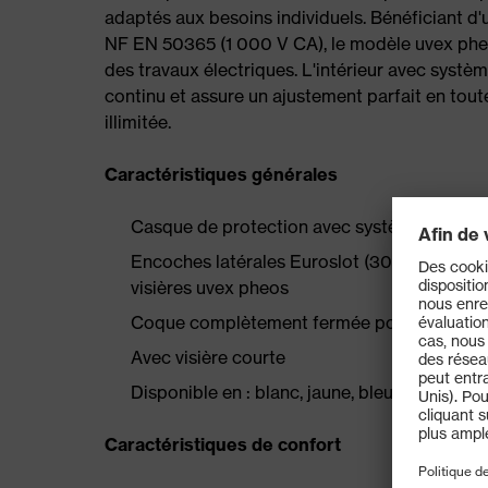
adaptés aux besoins individuels. Bénéficiant d
NF EN 50365 (1 000 V CA), le modèle uvex phe
des travaux électriques. L'intérieur avec systè
continu et assure un ajustement parfait en toute
illimitée.
Caractéristiques générales
Casque de protection avec système d'adapt
Encoches latérales Euroslot (30 mm) permetta
visières uvex pheos
Coque complètement fermée pour une utilisa
Avec visière courte
Disponible en : blanc, jaune, bleu, orange, ve
Caractéristiques de confort