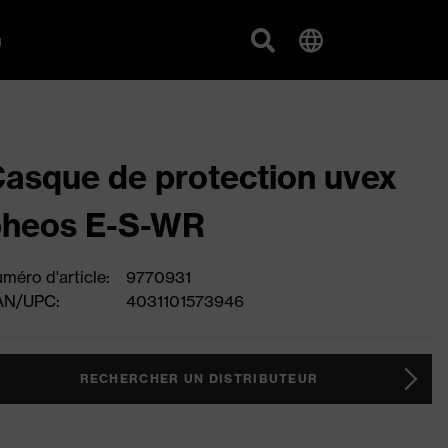
g
asque de protection uvex
pheos E-S-WR
méro d'article:
9770931
AN/UPC:
4031101573946
RECHERCHER UN DISTRIBUTEUR