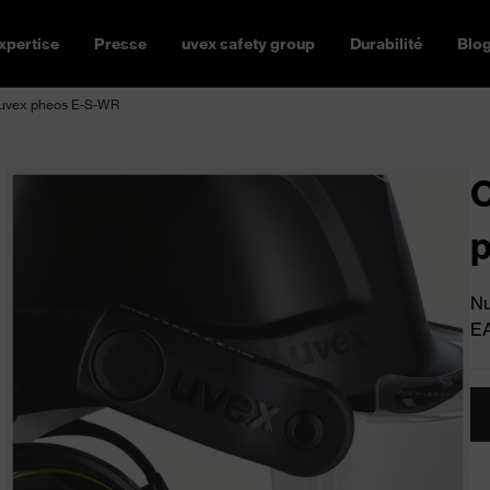
xpertise
Presse
uvex safety group
Durabilité
Blo
 uvex pheos E-S-WR
C
Nu
E