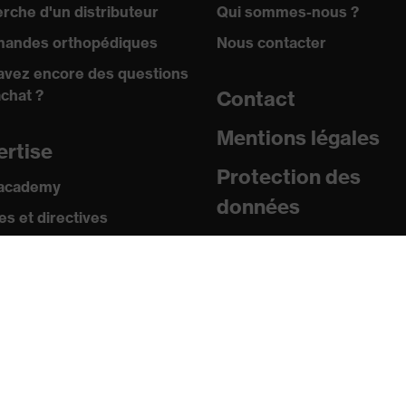
squ'à 1 000 V (CA)
rche d'un distributeur
Qui sommes-nous ?
andes orthopédiques
Nous contacter
nnière entre 150 et 250 N, Résistance à la pénétration
iguisés, Absorption des chocs verticaux
avez encore des questions
achat ?
Contact
sistance au froid jusqu'à -30 °C
Mentions légales
ertise
Protection des
 academy
données
s et directives
icats
sse
uniqués de presse
ogues et brochures
s