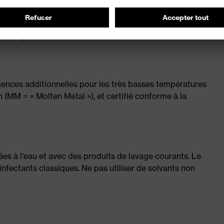
 un réglage en largeur en continu
ers le haut
ant un ajustement et un confort de port optimaux
nces additionnelles pour les très basses températures
n (MM = « Molten Metal »), et certifié conforme à la
es à l'eau et avec des produits de lavage courants. Le
infectants classiques. Ne pas utiliser de solvants non