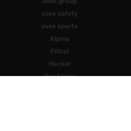
uvex group
uvex safety
uvex sports
Alpina
Filtral
Heckel
HexArmor
Rainer Winter Stiftung