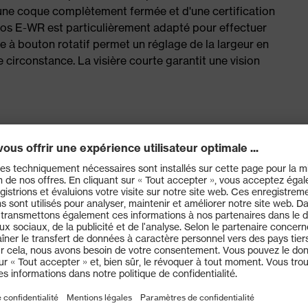
'une coque complètement fermée et d'une certification
os E-WR est particulièrement adapté pour effectuer
me à bouton rotatif permet un réglage de la largeur en
 circonstance. La visière courte garantit une vision
ation au menton pour les lampes
nt de fixer les coquilles anti-bruit et le système de
tion en cas de risques électriques
rt, rouge et noir