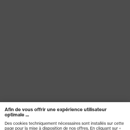
risques
froid jusqu'à -30 °C
thermiques
Technologie
uvex climazone
uvex
Fermeture
Sans fermeture