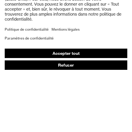
Lunettes de protection
Protection auditive
Masques de protection respiratoire
Vêtements de protection et de travail
Gants de protection
Chaussures de sécurité
EPI sur mesure
Conseils produit
Protection des mains : uvex Chemical Expert System
Protection oculaire : configurateur de lunettes de
protection
Technologies
Récompenses