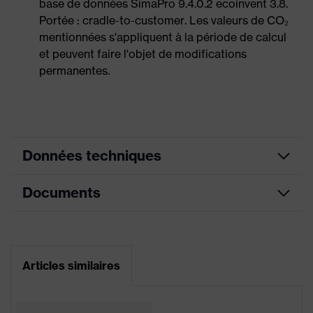
base de données SimaPro 9.4.0.2 ecoinvent 3.8.
Portée : cradle-to-customer. Les valeurs de CO₂
mentionnées s'appliquent à la période de calcul
et peuvent faire l'objet de modifications
permanentes.
Données techniques
Documents
Montage
Coquilles antibruit et visières
des
(Euroslots 30 mm), Accessoires
accessoires
supplémentaires (par. ex., lampe
sur casque
frontale)
Fiche technique
Articles similaires
Doublure intérieure à 6 points, Zone
Déclaration de conformité CE
Équipement
de protection prolongée au niveau
du cou, Bandeau anti-transpiration
Portail de téléchargement des déclarations de