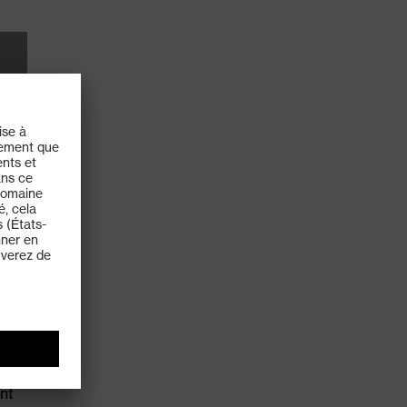
ts
ion
s
nt