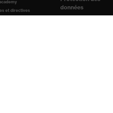
 academy
données
s et directives
icats
sse
uniqués de presse
ogues et brochures
s
s mobiles uvex