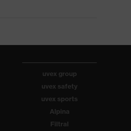
uvex group
uvex safety
uvex sports
Alpina
Filtral