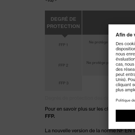
DEGRÉ DE
PROTECTION
Ne protège pas contre les p
FFP 1
biologiques 
Ne protège pas contre les pa
FFP 2
FFP 3
Degrés de protection des demi-masques f
Pour en savoir plus sur les classes de pr
FFP.
La nouvelle version de la norme NF EN 