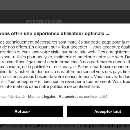
RESTRICTIONS
articules de substances cancérigènes et radioactives, ainsi que contre les agen
en suspension dans l'air des groupes de risque 2 et 3 et les enzymes
rticules de substances radioactives, ainsi que les agents biologiques en suspens
dans l'air du groupe de risque 3 et les enzymes
iltrants de protection contre les particules
otection respiratoire, consultez la
page dédiée aux classe
149 détermine également si les demi-masques filtrants peuve