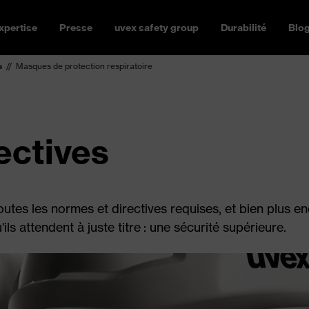
xpertise
Presse
uvex safety group
Durabilité
Blo
s
Masques de protection respiratoire
ectives
outes les normes et directives requises, et bien plus 
ils attendent à juste titre : une sécurité supérieure.