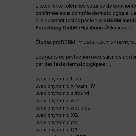
L'excellente tolérance cutanée de bon nomb
confirmée sous contrôle dermatologique. Les
cliniquement testés par le
proDERM Instit
Forschung GmbH
(Hambourg/Allemagne).
Études proDERM : 11.0356-02, 11.0482-11, 13
Les gants de protection uvex suivants porte
par des tests dermatologiques » :
uvex phynomic foam
uvex phynomic x-foam HV
uvex phynomic allround
uvex phynomic wet
uvex phynomic wet plus
uvex phynomic XG
uvex phynomic pro
uvex phynomic C3