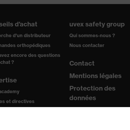
eils d'achat
uvex safety group
rche d'un distributeur
Qui sommes-nous ?
andes orthopédiques
Nous contacter
avez encore des questions
achat ?
Contact
Mentions légales
ertise
Protection des
 academy
données
s et directives
icats
sse