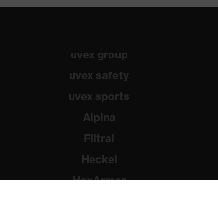
uvex group
uvex safety
uvex sports
Alpina
Filtral
Heckel
HexArmor
Rainer Winter Stiftung