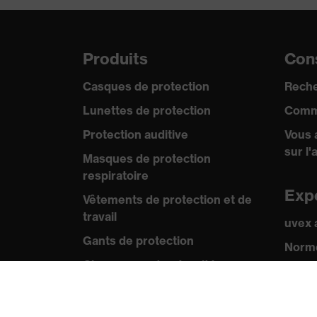
Produits
Cons
Casques de protection
Reche
Lunettes de protection
Comm
Protection auditive
Vous 
sur l'
Masques de protection
respiratoire
Exp
Vêtements de protection et de
travail
uvex
Gants de protection
Norme
Chaussures de sécurité
Certif
EPI sur mesure
Pre