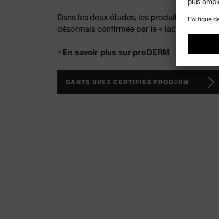
Dans les deux études, les produits ont démo
désormais confirmée par le « label de quali
En savoir plus sur proDERM
GANTS UVEX CERTIFIÉS PRODERM