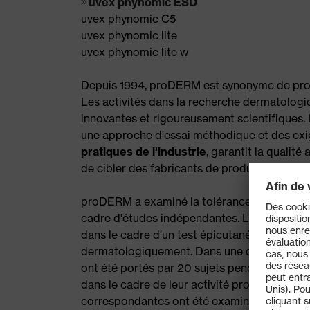
uvex phynomic ESD
uvex phynomic C5
uvex phynomic lite
uvex phynomic lite w
Depuis 1994, proDERM est synonyme de profe
Les activités dans la recherche dermatolog
innovantes et rigoureusement scientifiques. 
une approche d'essai méthodique et des exi
pratiques de l'industrie
, garantit la qualit
de cibler des fabricants de produits de quali
proDERM a examiné la tolérance cutanée des
cadre d'études indépendantes. Le potentiel i
dans le cadre d'un test épicutané de 3 x 24 h
dermatologiquement. Dans une deuxième étude 
ont été portés par 20 sujets pendant deux se
dans le cadre de leur activité professionnelle
correspondantes ont été examinées par un 