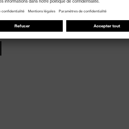
ntré une bonne tolérance cutanée, qui est
té proDERM ».