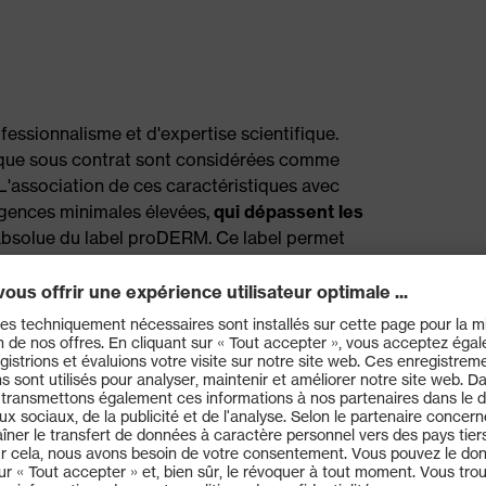
ssionnalisme et d'expertise scientifique.
ique sous contrat sont considérées comme
L'association de ces caractéristiques avec
gences minimales élevées,
qui dépassent les
é absolue du label proDERM. Ce label permet
té qui n'ont pas peur des contrôles intensifs.
 produits de protection des mains dans le
rritant des produits a d'abord été examiné
 sur 32 sujets et a été évalué
axée sur l'utilisation, les produits testés
maines, à raison de huit heures par jour,
. Enfin, les zones de la peau
médecin.