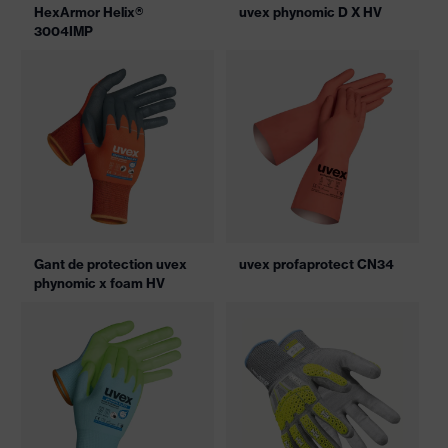
HexArmor Helix®
uvex phynomic D X HV
3004IMP
Gant de protection uvex
uvex profaprotect CN34
phynomic x foam HV