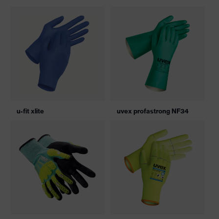
u-fit xlite
uvex profastrong NF34