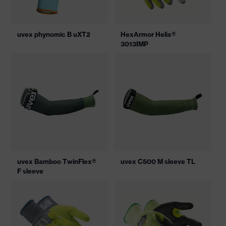
uvex phynomic B uXT2
HexArmor Helix®
3013IMP
uvex Bamboo TwinFlex®
uvex C500 M sleeve TL
F sleeve