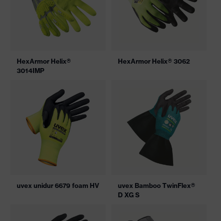
HexArmor Helix®
HexArmor Helix® 3062
3014IMP
uvex unidur 6679 foam HV
uvex Bamboo TwinFlex®
D XG S