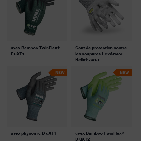
uvex Bamboo TwinFlex®
Gant de protection contre
F uXT1
les coupures HexArmor
Helix® 3013
NEW
NEW
uvex phynomic D uXT1
uvex Bamboo TwinFlex®
D uXT2