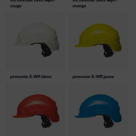
Kit forestier uvex Mips®
Kit forestier uvex Mips®
rouge
orange
pronamic E-WR blanc
pronamic E-WR jaune