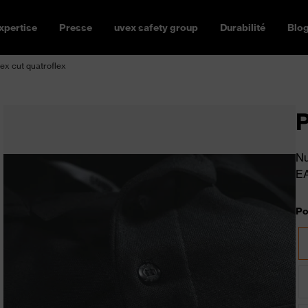
xpertise
Presse
uvex safety group
Durabilité
Blo
ex cut quatroflex
P
Nu
E
Po