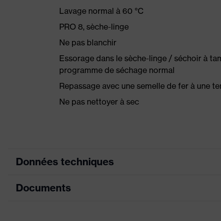
Lavage normal à 60 °C
PRO 8, sèche-linge
Ne pas blanchir
Essorage dans le sèche-linge / séchoir à t
programme de séchage normal
Repassage avec une semelle de fer à une te
Ne pas nettoyer à sec
Données techniques
Documents
couleur de recherche (filtre)
noir
Équipement
Col, fermetur
Fiche technique