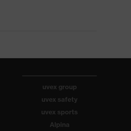
uvex group
uvex safety
uvex sports
Alpina