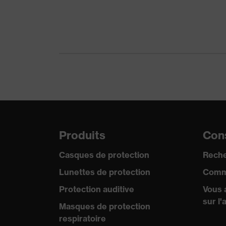
Matériau de la fermeture
Plastique
ajustement
Coupe ajust
Catégorie de produit
Vêtements de
Sous-types de produits
Vêtements r
Type de produit
Chemises
Sous-types de produits
Polo
Produits
Cons
Fermeture
Bouton
Casques de protection
Reche
Lunettes de protection
Comm
Protection auditive
Vous 
sur l'
Masques de protection
respiratoire