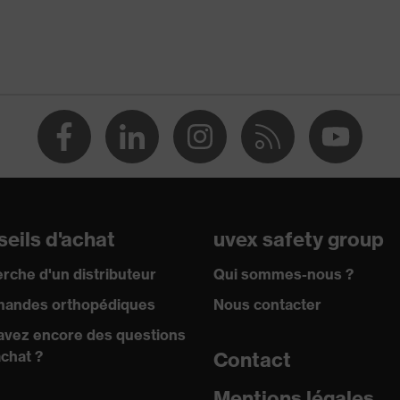
ée
 travail
ésistants aux coupures
eils d'achat
uvex safety group
rche d'un distributeur
Qui sommes-nous ?
andes orthopédiques
Nous contacter
avez encore des questions
achat ?
Contact
Mentions légales