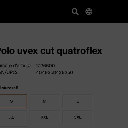
g
olo uvex cut quatroflex
méro d'article:
1726609
AN/UPC:
4049358426250
intures: S
S
M
L
XL
XXL
3XL