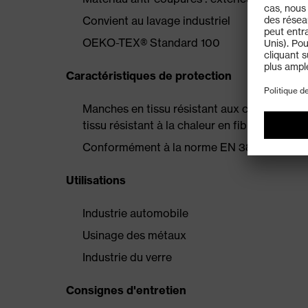
Convient au lavage industriel
OEKO-TEX® Standard 100
Caractéristiques de protection
Manches en tissu résistant aux coupures au 
tissu résistant à la chaleur en fibre fonction
Conformément à la norme EN 388:2003, clas
Utilisations
Industrie automobile
Usinage des métaux
Industrie du verre
Consignes d'entretien