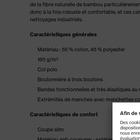
de la fibre naturelle de bambou particulièreme
donc à la fois robuste et confortable, et ces c
nettoyages industriels.
Caractéristiques générales
Matériau : 55 % coton, 45 % polyester
185 g/m²
Col polo
Boutonnière à trois boutons
Bandes fonctionnelles et très élastiques au
Extrémités de manches avec manchettes co
Caractéristiques de confort
Coupe slim
Matériau anti-coupures : extérieur extrêmeme