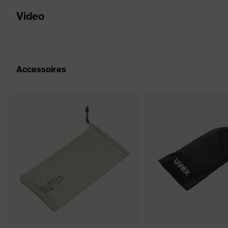
couleur de recherche (filtre)
gris, bleu
Video
Fiche technique
Lunettes simple oc
Équipement
intégrée
Déclaration de conformité CE
Enduction
Accessoires
uvex supravision 
Portail de téléchargement des déclaratio
Désignation Famille de
uvex i-range
produits
excellente résist
Propriétés du revêtement
résistance aux pr
Propriétés de la teinte des
aucune propriété 
oculaires
Convient pour
sec, niveau modér
l'environnement de travail
Sexe