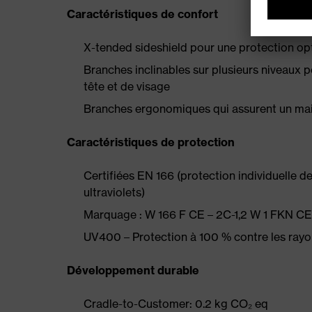
Caractéristiques de confort
X-tended sideshield pour une protection opti
Branches inclinables sur plusieurs niveaux 
tête et de visage
Branches ergonomiques qui assurent un main
Caractéristiques de protection
Certifiées EN 166 (protection individuelle de 
ultraviolets)
Marquage : W 166 F CE – 2C-1,2 W 1 FKN CE
UV400 – Protection à 100 % contre les ray
Développement durable
Cradle-to-Customer: 0.2 kg CO₂ eq