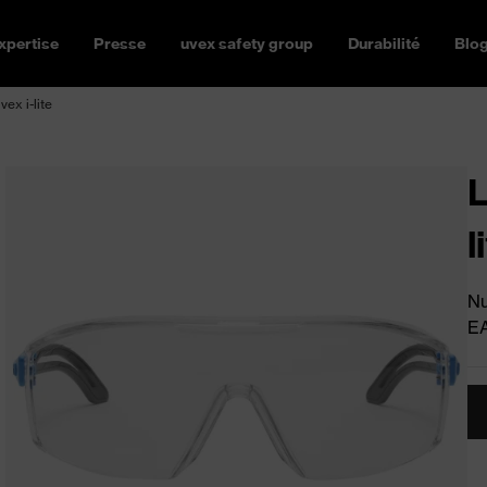
xpertise
Presse
uvex safety group
Durabilité
Blo
ex i-lite
L
l
Nu
E