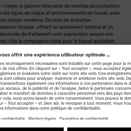
ex i-range, la gamme innovante de lunettes de protection
 les types de risque et environnements de travail. uvex
t son design moderne. De plus, les branches
lusieurs niveaux, offrent un ajustement optimal et un
 éprouvée de traitement uvex supravision assure une
uvex i-lite le compagnon idéal pour le travail quotidien.
-en-1 pour presque tous les environnements de travail
amp de vision sans restriction
aitement éprouvé uvex supravision – Oculaire antibuée