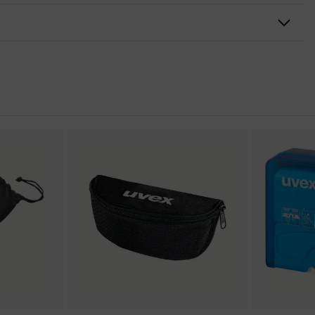
ulaire, Inclinaison réglable des branches, protection latérale
excellence
ns de conformité CE
ance aux rayures sur la face externe, face interne antibuée,
oduits chimiques
spéciale
é de saleté, humidité moyenne, propre