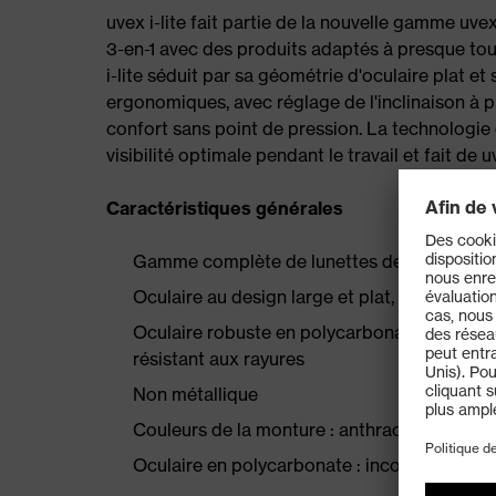
uvex i-lite fait partie de la nouvelle gamme uv
3-en-1 avec des produits adaptés à presque tous
i-lite séduit par sa géométrie d'oculaire plat e
ergonomiques, avec réglage de l'inclinaison à p
confort sans point de pression. La technologie
visibilité optimale pendant le travail et fait de 
Caractéristiques générales
Gamme complète de lunettes de protection 3
Oculaire au design large et plat, pour un ch
Oculaire robuste en polycarbonate, avec tr
résistant aux rayures
Non métallique
Couleurs de la monture : anthracite, bleu
Oculaire en polycarbonate : incolore