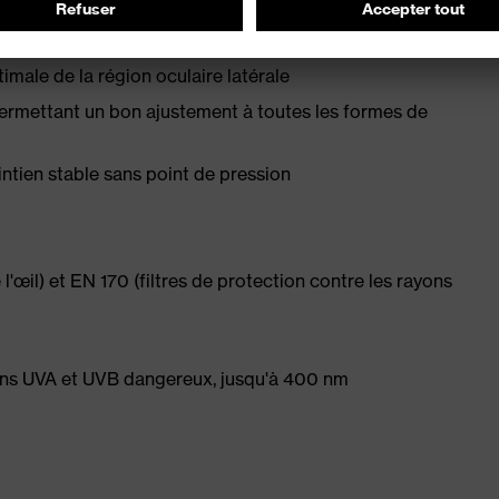
male de la région oculaire latérale
permettant un bon ajustement à toutes les formes de
tien stable sans point de pression
l'œil) et EN 170 (filtres de protection contre les rayons
ons UVA et UVB dangereux, jusqu'à 400 nm