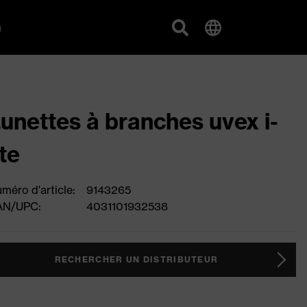
g
unettes à branches uvex i-
ite
méro d'article:
9143265
AN/UPC:
4031101932538
RECHERCHER UN DISTRIBUTEUR