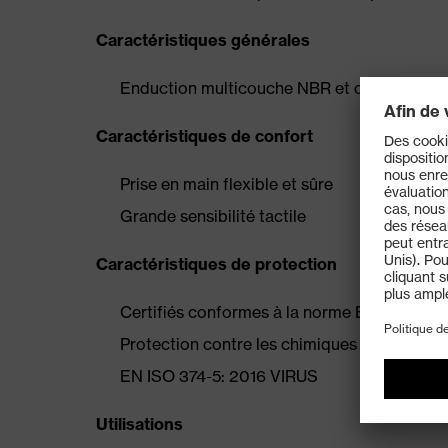
Caractéristiques générales
Enduction multicouche NBR et chloroprène
Caractéristiques de confort
Prise en main flexible et sûre
Grande sensibilité tactile
Caractéristiques de protection
Certifiés conformes à la norme EN 388 (310
Protection contre les chimiques élevée E
EN ISO 374-5: 2016 VIRUS
Utilisations