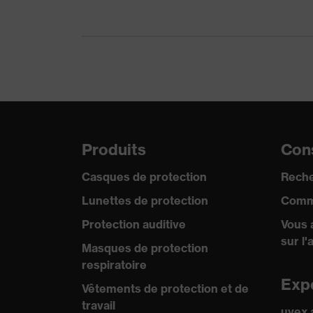
produit
Type de produit
Gants de protection contre le
Produits
Méthanol (A), Eau ammoniacale
chimiques
fluorhydrique 40% (S), Forma
testés
acétique 99% (N), Hydroxyde 
Protection
Protection contre les alcools,
Produits
Cons
contre les
contre les solutions alcalines,
risques
minérales, Protection contre l
chimiques
Casques de protection
Reche
Lunettes de protection
Comm
Protection
contre les
Protection auditive
Vous 
Protection contre les écorchu
risques
sur l'
Masques de protection
mécaniques
respiratoire
Exp
Réutilisation
Réutilisable (R)
Vêtements de protection et de
travail
uvex