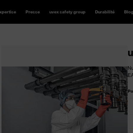
xpertise
Presse
uvex safety group
Durabilité
Blo
u
Nu
E
Po