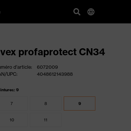
g
vex profaprotect CN34
méro d'article:
6072009
AN/UPC:
4048612143988
intures: 9
7
8
9
10
11