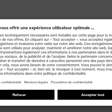
 avec flocage coton
1X)
N ISO 374-1:2016/Type A (ACJKLMNOPST)