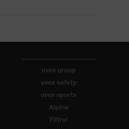
uvex group
uvex safety
uvex sports
Alpina
Filtral