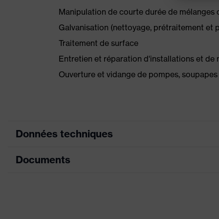
Manipulation de courte durée de mélanges
Galvanisation (nettoyage, prétraitement et p
Traitement de surface
Entretien et réparation d'installations et d
Ouverture et vidange de pompes, soupapes
Données techniques
Documents
couleur de
recherche
rouge
(filtre)
Fiche technique
Modèle
avec manchette
Déclaration de conformité CE