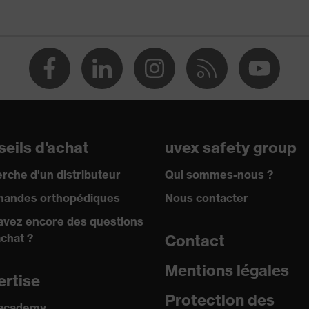
s produits chimiques
 25% (O), Acétonitrile (C), Acide sulfurique 96% (L), Acide
ldéhyde 37% (T), Peroxyde d'hydrogène 30% (P), Acide
de sodium 40% (K), Acide nitrique 65% (M), n-heptane (J)
 Protection contre les hydrocarbures aliphatiques, Protection
eils d'achat
uvex safety group
 Protection contre les acides, Protection contre les huiles
es aldéhydes
rche d'un distributeur
Qui sommes-nous ?
andes orthopédiques
Nous contacter
avez encore des questions
res
achat ?
Contact
Mentions légales
ertise
Protection des
 academy