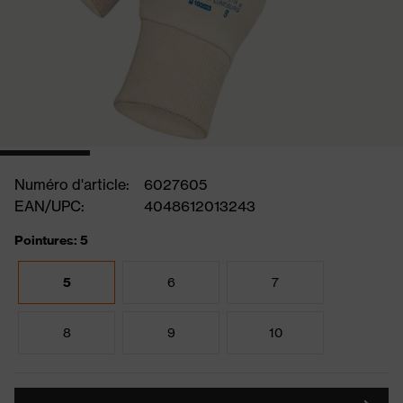
Numéro d'article:
6027605
EAN/UPC:
4048612013243
Pointures: 5
5
6
7
8
9
10