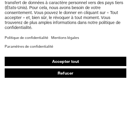
Casques de protection
Lunettes de protection
Protection auditive
Masques de protection respiratoire
Vêtements de protection et de travail
Gants de protection
Chaussures de sécurité
EPI sur mesure
Conseils produit
Protection des mains : uvex Chemical Expert System
Protection oculaire : configurateur de lunettes de
protection
Technologies