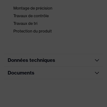
Montage de précision
Travaux de contrôle
Travaux de tri
Protection du produit
Données techniques
Documents
Modèle
avec poignets tricot
Enduction
Imprégnation NBR
Fiche technique
Couche de
Bout des doigts, Paume
revêtement
Déclaration de conformité CE