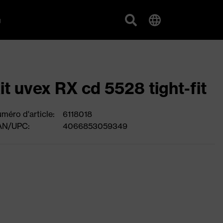
g
it uvex RX cd 5528 tight-fit
méro d'article:
6118018
AN/UPC:
4066853059349