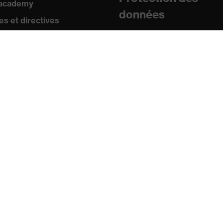
 academy
données
s et directives
icats
sse
uniqués de presse
ogues et brochures
s
s mobiles uvex