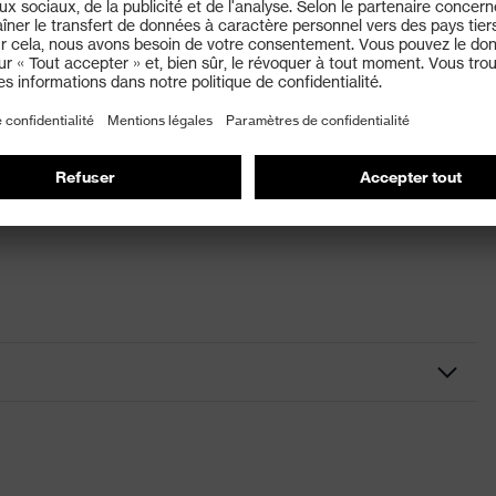
 RX cd 5528 taille 56/18, réf. 6109266
noir
Accessoires