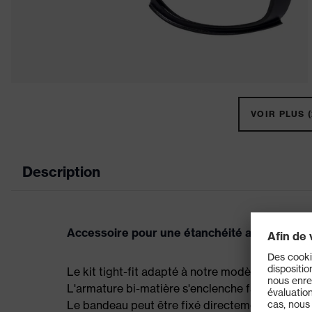
VOIR PLUS (
Description
Accessoire pour une étanchéité accrue
Le kit tight-fit adapté à notre modèle uvex R
L'armature bi-matière s'enclenche facilement da
Le bandeau peut être fixé directement aux branc