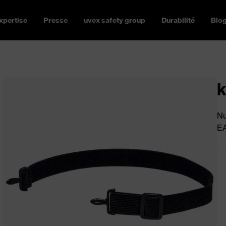
xpertise
Presse
uvex safety group
Durabilité
Blo
k
Nu
E