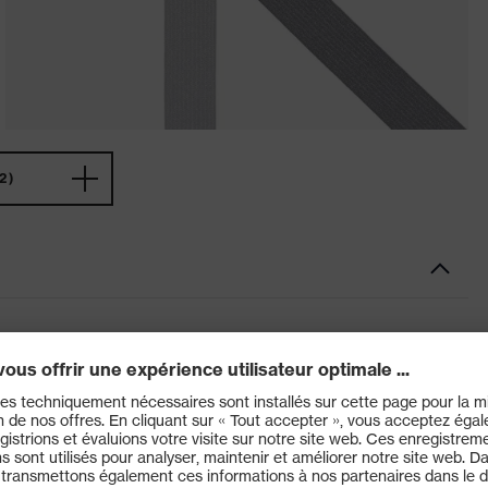
2)
X cd 5528 se compose d'une armature et d'un bandeau.
ns la partie centrale et assure une étanchéité optimale.
hes de lunettes et garantit un meilleur maintien.