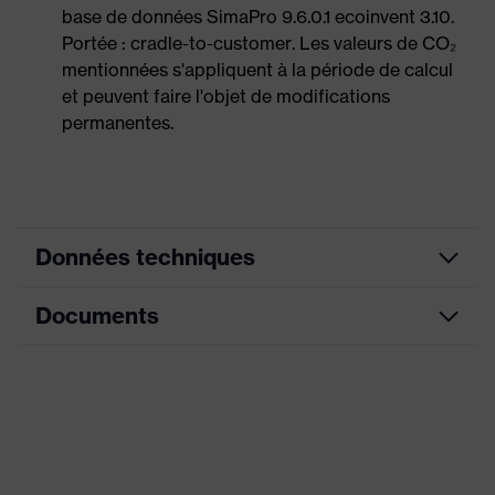
base de données SimaPro 9.6.0.1 ecoinvent 3.10.
Portée : cradle-to-customer. Les valeurs de CO₂
mentionnées s'appliquent à la période de calcul
et peuvent faire l'objet de modifications
permanentes.
Données techniques
Documents
couleur de
recherche
noir, bleu
(filtre)
Tableau de mensuration
Informations
Fiche technique
pour les
Convient aux personnes allergiques
personnes
au chrome
allergiques
Déclaration de conformité CE