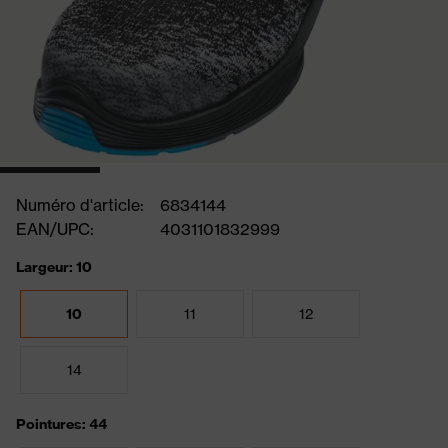
Numéro d'article:
6834144
EAN/UPC:
4031101832999
Largeur: 10
10
11
12
14
Pointures: 44