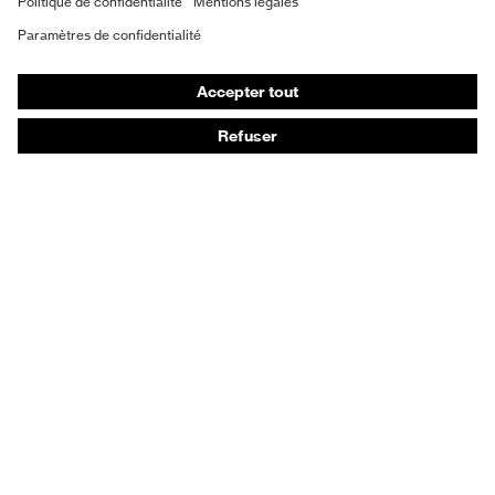
Vêtements de protection et de travail
Gants de protection
Chaussures de sécurité
EPI sur mesure
Conseils produit
Protection des mains : uvex Chemical Expert System
Protection oculaire : configurateur de lunettes de
protection
Technologies
Récompenses
Conseils d'achat
Recherche d'un distributeur