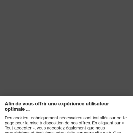
ajustement
Coupe droite
Catégorie de
Vêtements de protection
produit
Sous-types de
Vêtements de protection et de
produits
signalisation
Type de produit
Pantalon
Sous-types de
Salopette
produits
Fermeture
Fermeture à glissière
OEKO-TEX® STANDARD 100
Certificats
(S20-0516)