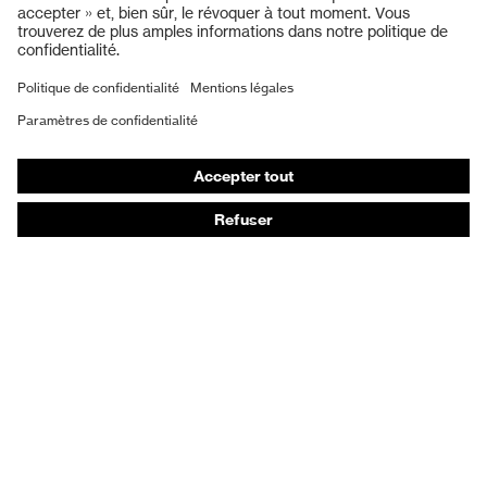
Protection auditive
Masques de protection respiratoire
Vêtements de protection et de travail
Gants de protection
Chaussures de sécurité
EPI sur mesure
Conseils produit
Protection des mains : uvex Chemical Expert System
Protection oculaire : configurateur de lunettes de
protection
Technologies
Récompenses