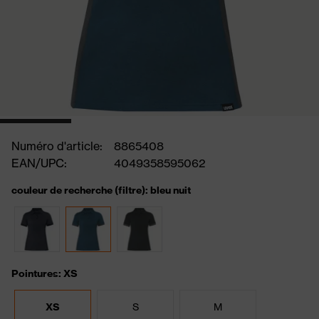
Numéro d'article:
8865408
EAN/UPC:
4049358595062
couleur de recherche (filtre): bleu nuit
Pointures: XS
XS
S
M