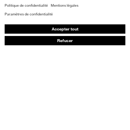
Vêtements de protection et de travail
Gants de protection
Chaussures de sécurité
EPI sur mesure
Conseils produit
Protection des mains : uvex Chemical Expert System
Protection oculaire : configurateur de lunettes de
protection
Technologies
Récompenses
Conseils d'achat