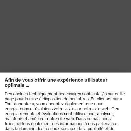
Réutilisation
Oui
EN 352-8:2020, EN 352-
1:2020, EN 352-3:2020,
Norme
EN 352-6:2020, EN 352-
4:2020
Pliable
oui
Diélectrique
non
Produits