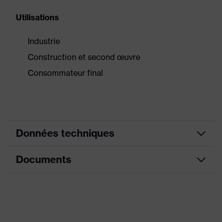
Utilisations
Industrie
Construction et second œuvre
Consommateur final
Données techniques
Documents
couleur de recherche
noir, rouge
(filtre)
Fiche technique
Modèle
Serre-tête pliable
Tampons absorbeurs
Déclaration de conformité CE