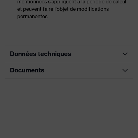
mentionnées s'appliquent à la période de calcul
et peuvent faire l'objet de modifications
permanentes.
Données techniques
Documents
couleur de
gris, transparent
recherche (filtre)
Fiche technique
Modèle
avec cordon
Cordon amovible, Repose-
Déclaration de conformité CE
pouces pour faciliter
Équipement
l'utilisation, Deux lamelles sur
Portail de téléchargement des déclarations de
le bouchon, Cordon réglable
conformité CE
en longueur