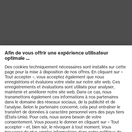
Type de produit
Bouchon
Détection de
W
signaux
SNR
26
Réutilisation
Réutilisable (R)
Diélectrique
oui
Produits
Casques de protection
Lunettes de protection
Protection auditive