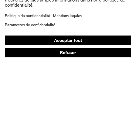
Masques de protection respiratoire
Vêtements de protection et de travail
Gants de protection
Chaussures de sécurité
EPI sur mesure
Conseils produit
Protection des mains : uvex Chemical Expert System
Protection oculaire : configurateur de lunettes de
protection
Technologies
Récompenses