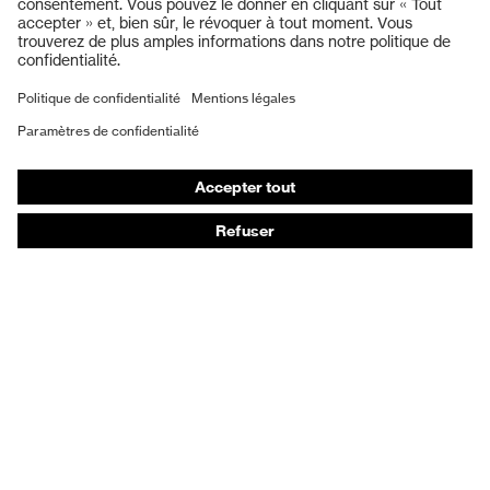
Protection auditive
Masques de protection respiratoire
Vêtements de protection et de travail
Gants de protection
Chaussures de sécurité
EPI sur mesure
Conseils produit
Protection des mains : uvex Chemical Expert System
Protection oculaire : configurateur de lunettes de
protection
Technologies
Récompenses