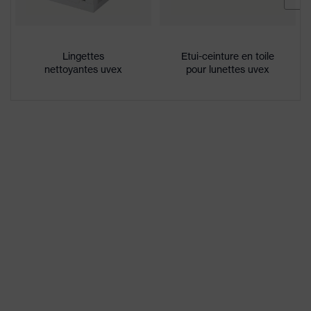
du
sur la face externe, face interne
revêtement
antibuée
Propriétés
Lingettes
Etui-ceinture en toile
nettoyantes uvex
pour lunettes uvex
de la teinte
aucune propriété spéciale
des oculaires
Sexe
Mixte
W 166 34 B CE - 2C-1,2 W 1 B KN
Marquage
CE
Matériau du
Synthétique
bandeau
Matériau de
Plastique
la monture
Matériau de
Polycarbonate (PC)
l'oculaire