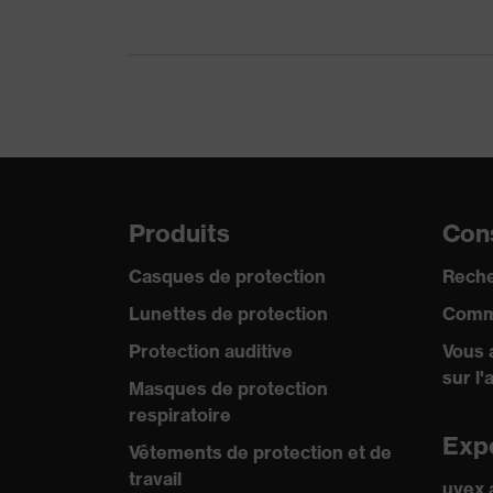
Norme
EN 166:2
Catégorie de produit
Lunettes 
Type de produit
Lunettes 
Teinte des oculaires
incolore
Produits
Cons
Filtre de protection
Protectio
Casques de protection
Reche
Teinte recherchée (filtre) de
Lunettes de protection
Comm
incolore
l'oculaire
Protection auditive
Vous 
Transmission
91%
sur l'
Masques de protection
respiratoire
Protection UV
UV400
Exp
Vêtements de protection et de
travail
Technolog
Technologie uvex
uvex