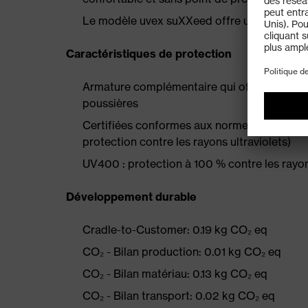
Le modèle uvex suXXeed offre un maintien p
Caractéristiques de protection
Armature complémentaire qui offre une protec
poussières
Certifiées conformes aux normes EN 166 (Prot
protection contre les rayons ultraviolets)
UV400 : protection à 100 % contre les ray
Développement durable
Cradle-to-Customer: 0.19 kg CO₂ eq
CO₂ - Bilan production: 0.01 kg CO₂ eq
CO₂ - Bilan matériau: 0.13 kg CO₂ eq
CO₂ - Bilan transport: 0.02 kg CO₂ eq