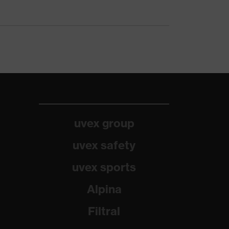
uvex group
uvex safety
uvex sports
Alpina
Filtral