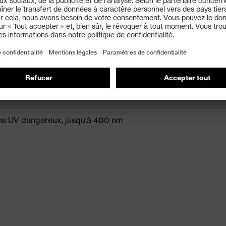
arfait au confort maximal
tion renforcée contre les particules, les saletés et les
ection individuelle de l'œil) et EN 170 (Filtres de
ons UV dangereux, jusqu'à 400 nm