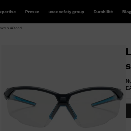
xpertise
Presse
uvex safety group
Durabilité
Blo
uvex suXXeed
L
Nu
E