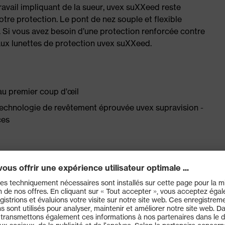
ravail impliquant de la sueur, uvex suXXeed reste
otre protection. Le pont de nez souple et flexible
. Si vous avez besoin d’une protection renforcée contre
 aux lunettes de protection uvex suXXeed.
au premier coup d'œil
technologie de revêtement éprouvée uvex supravision -
ces
les pour un maintien confortable et sûr sans point de
our adapter les lunettes à l'utilisateur : maintien