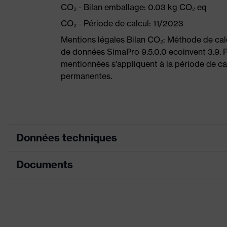
CO₂ - Bilan emballage: 0.03 kg CO₂ eq
CO₂ - Période de calcul: 11/2023
Mentions légales Bilan CO₂: Méthode de ca
de données SimaPro 9.5.0.0 ecoinvent 3.9. P
mentionnées s'appliquent à la période de cal
permanentes.
Données techniques
Documents
Couleur marketing
bleu, anth
couleur de recherche (filtre)
gris, bleu
Fiche technique
Équipement
Extrémité
Déclaration de conformité CE