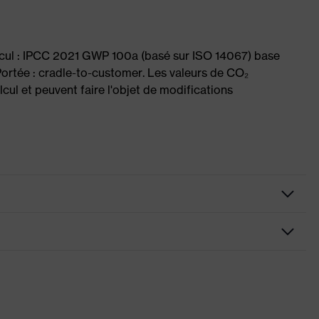
lcul : IPCC 2021 GWP 100a (basé sur ISO 14067) base
ortée : cradle-to-customer. Les valeurs de CO₂
cul et peuvent faire l'objet de modifications
racite
s des branches souples et antidérapantes, pont de nez souple