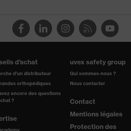
001, EN 170:2002
de protection
à branches
eils d'achat
uvex safety group
n UV
rche d'un distributeur
Qui sommes-nous ?
andes orthopédiques
Nous contacter
avez encore des questions
achat ?
Contact
Mentions légales
ertise
Protection des
ie multicomposants, Technologie de traitement uvex
 academy