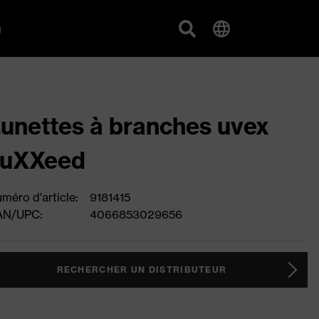
g
unettes à branches uvex
suXXeed
méro d'article:
9181415
AN/UPC:
4066853029656
RECHERCHER UN DISTRIBUTEUR