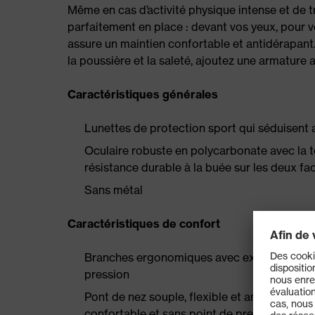
Même en cas d’activité physique intense et de t
parfaitement en place : devant vos yeux, pour v
assure un maintien confortable et antidérapant
la poussière et la saleté, ajoutez une armature
Caractéristiques générales
Lunettes de protection sport qui séduisent 
Oculaire robuste en polycarbonate avec la 
résistance durable à la buée sur les deux fa
Sans métal
Caractéristiques de confort
Branches ergonomiques avec extrémités soup
pression
Pont de nez souple, flexible et antidérapant p
confortable et sans point de pression