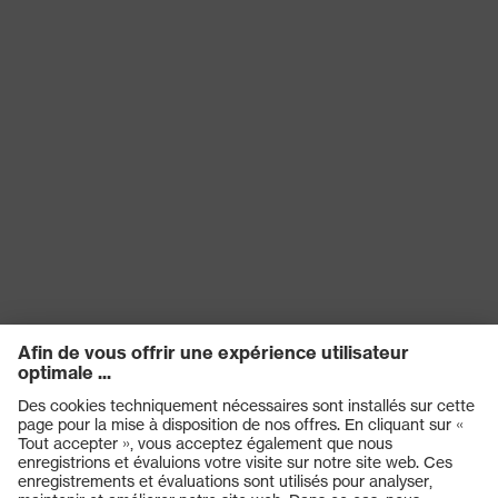
Plastique, Plastique
monture
Norme
EN 166:2001, EN 170:2002
Catégorie de
Lunettes de protection
produit
Type de produit
Surlunettes
Teinte des
incolore
oculaires
Filtre de
Protection UV
protection
Teinte
recherchée
incolore
(filtre) de
l'oculaire