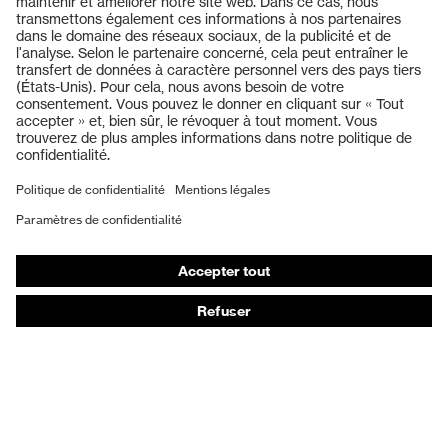
Transmission
91%
Produits
Protection UV
UV400
Casques de protection
Lunettes de protection
Technologie
Technologie de traitement uvex
uvex
supravision
Protection auditive
Masques de protection respiratoire
Vêtements de protection et de travail
Gants de protection
Chaussures de sécurité
EPI sur mesure
Conseils produit
Protection des mains : uvex Chemical Expert System
Protection oculaire : configurateur de lunettes de