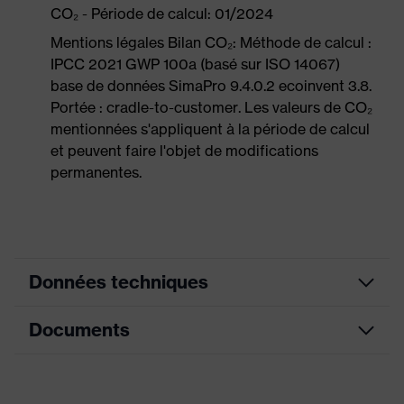
CO₂ - Période de calcul: 01/2024
Mentions légales Bilan CO₂: Méthode de calcul :
IPCC 2021 GWP 100a (basé sur ISO 14067)
base de données SimaPro 9.4.0.2 ecoinvent 3.8.
Portée : cradle-to-customer. Les valeurs de CO₂
mentionnées s'appliquent à la période de calcul
et peuvent faire l'objet de modifications
permanentes.
Données techniques
Documents
Couleur
blanc, bleu marine
marketing
Fiche technique
couleur de