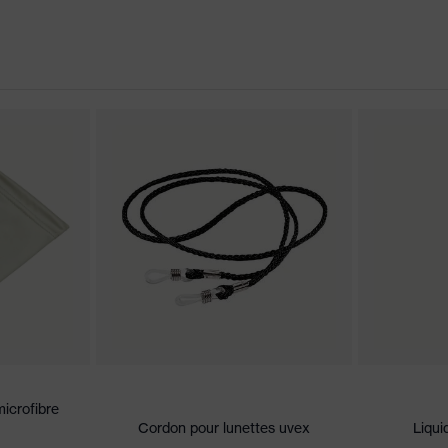
re, excellente ventilation, Extrémités des branches souples et
ion latérale intégrée
ns de conformité CE
rable sur les deux faces
ouleurs
icrofibre
 W 1 FT KN CE
Cordon pour lunettes uvex
Liqui