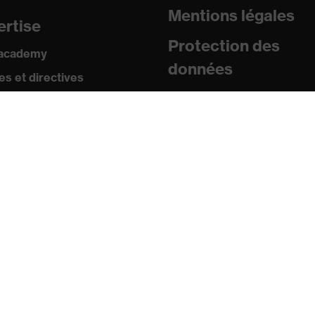
Mentions légales
ertise
Protection des
 academy
données
s et directives
icats
posants
sse
uniqués de presse
ogues et brochures
s
s mobiles uvex