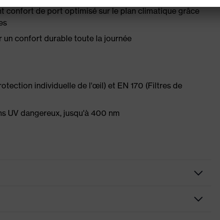
ent confort de port optimisé sur le plan climatique grâce
es
un confort durable toute la journée
ection individuelle de l'œil) et EN 170 (Filtres de
ons UV dangereux, jusqu'à 400 nm