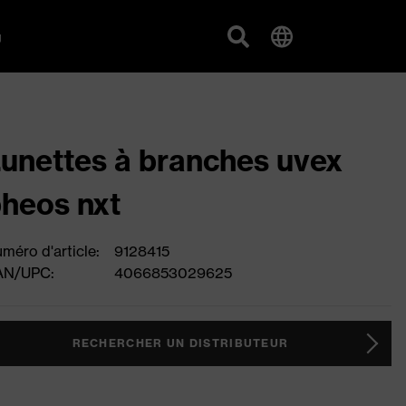
g
unettes à branches uvex
heos nxt
méro d'article:
9128415
AN/UPC:
4066853029625
RECHERCHER UN DISTRIBUTEUR