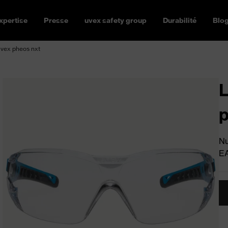
xpertise
Presse
uvex safety group
Durabilité
Blo
uvex pheos nxt
L
p
Nu
E