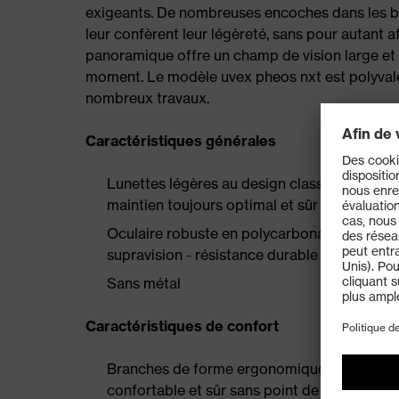
exigeants. De nombreuses encoches dans les bran
leur confèrent leur légèreté, sans pour autant a
panoramique offre un champ de vision large et 
moment. Le modèle uvex pheos nxt est polyva
nombreux travaux.
Caractéristiques générales
Lunettes légères au design classique et spo
maintien toujours optimal et sûr
Oculaire robuste en polycarbonate doté de
supravision - résistance durable à la buée s
Sans métal
Caractéristiques de confort
Branches de forme ergonomique avec struct
confortable et sûr sans point de pression