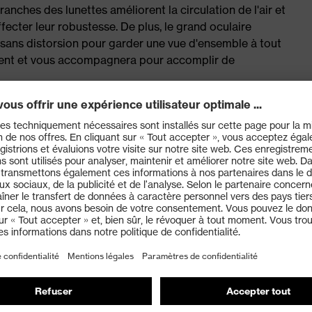
ches des lunettes améliorent la circulation de l'air et
ffecter leur robustesse. De plus, le grand oculaire
sans distorsion pour garder une vue d'ensemble à tout
lent et vous accompagnera pour accomplir de
rt avec structure innovante des branches pour un
 la technologie de revêtement éprouvée uvex
ur les deux faces
ure Grip et extrémités souples pour un maintien