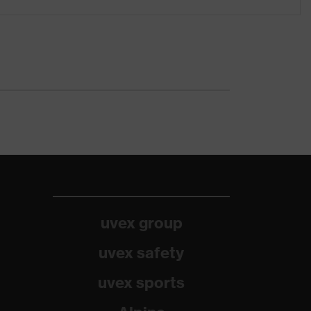
uvex group
uvex safety
uvex sports