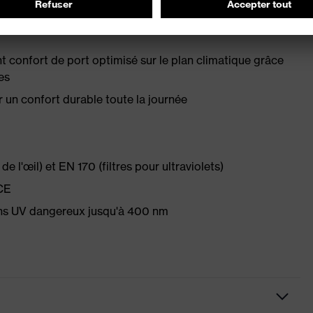
ure Grip et extrémités souples pour un maintien
ent confort de port optimisé sur le plan climatique grâce
es
un confort durable toute la journée
e l'œil) et EN 170 (filtres pour ultraviolets)
CE
ons UV dangereux jusqu'à 400 nm