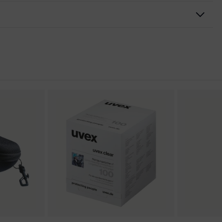
aire, excellente ventilation, Extrémités des branches souples
otection latérale intégrée
ns de conformité CE
ellence
 aux rayures sur la face externe, face interne antibuée,
its chimiques
 couleurs