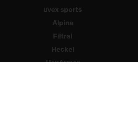
uvex sports
Alpina
Filtral
Heckel
HexArmor
Rainer Winter Stiftung