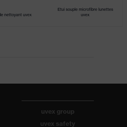
Etui souple microfibre lunettes
de nettoyant uvex
uvex
uvex group
uvex safety