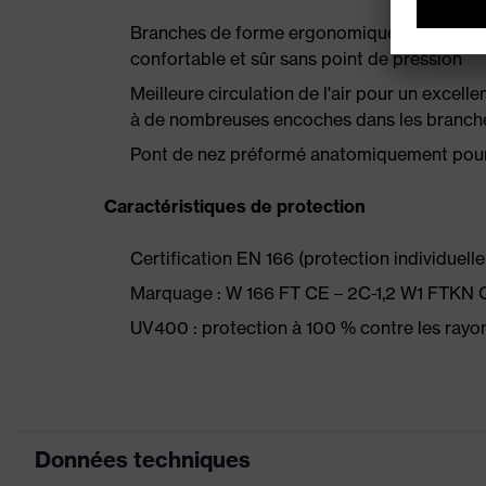
Branches de forme ergonomique avec struct
confortable et sûr sans point de pression
Meilleure circulation de l'air pour un excell
à de nombreuses encoches dans les branch
Pont de nez préformé anatomiquement pour 
Caractéristiques de protection
Certification EN 166 (protection individuelle d
Marquage : W 166 FT CE – 2C-1,2 W1 FTKN 
UV400 : protection à 100 % contre les ray
Données techniques