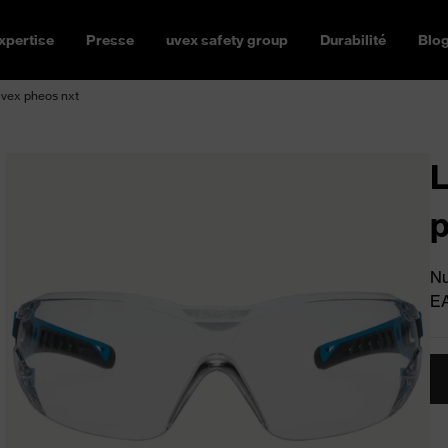
xpertise
Presse
uvex safety group
Durabilité
Blo
uvex pheos nxt
L
p
Nu
E