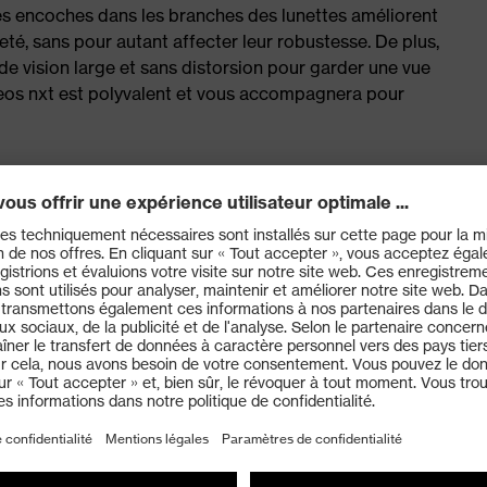
s encoches dans les branches des lunettes améliorent
èreté, sans pour autant affecter leur robustesse. De plus,
e vision large et sans distorsion pour garder une vue
os nxt est polyvalent et vous accompagnera pour
ec une nouvelle construction de branches pour un
hnologie de traitement éprouvée uvex supravision :
es