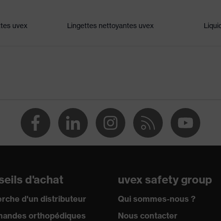
e saleté, humidité moyenne, propre
ttes uvex
Lingettes nettoyantes uvex
Liqui
,2 W 1 FT KN CE
able
eils d'achat
uvex safety group
0:2002
rche d'un distributeur
Qui sommes-nous ?
andes orthopédiques
Nous contacter