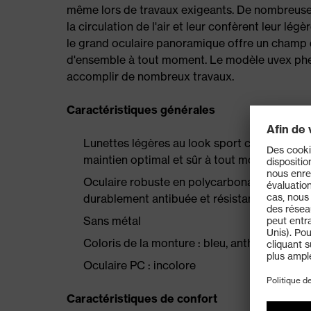
même lors de travaux exigeants. De nombreuse
la circulation de l'air et leur confèrent leur lég
le grand oculaire panoramique offre un champ d
d'ensemble à tout moment. Le modèle uvex phe
accomplir de nombreux travaux.
Caractéristiques générales
Lunettes légères au look sport classique av
maintien optimal et sûr à tout moment
Oculaire robuste en polycarbonate avec tec
durablement antibuée et résistant aux rayur
Sans métal
Coloris de la monture : bleu, anthracite
Oculaire PC : incolore
Caractéristiques de confort