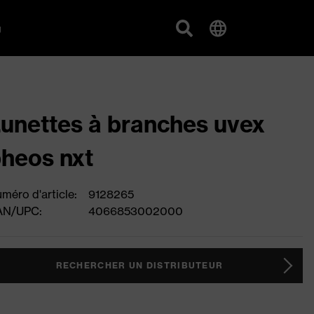
g
unettes à branches uvex
heos nxt
méro d'article:
9128265
AN/UPC:
4066853002000
RECHERCHER UN DISTRIBUTEUR