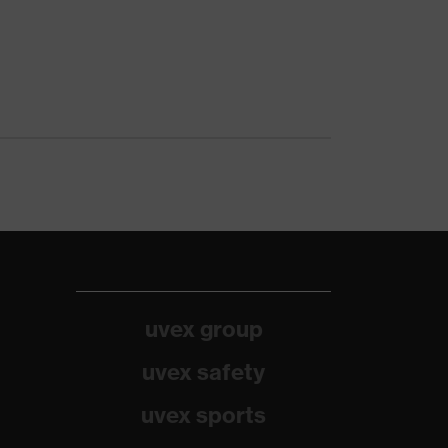
uvex group
uvex safety
uvex sports