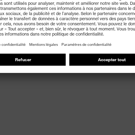
C)
umides
ne meilleure résistance à l'abrasion et une durée de vie