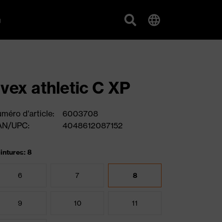
g
vex athletic C XP
méro d'article:
6003708
AN/UPC:
4048612087152
intures: 8
6
7
8
9
10
11