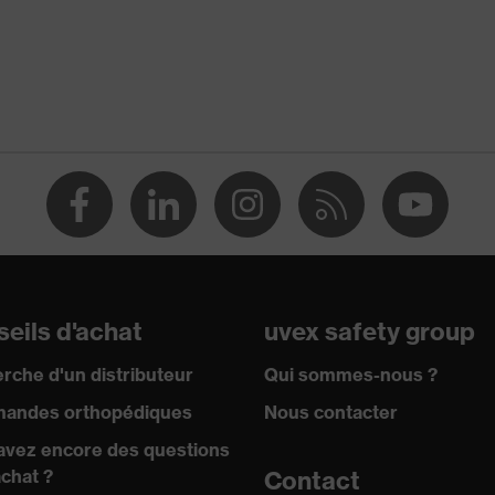
tre les écorchures, Protection contre les coupures, Protection
rations
vec les écrans tactiles
)
0 by OEKO-TEX®
 A1:2018, EN ISO 21420:2020
eils d'achat
uvex safety group
rche d'un distributeur
Qui sommes-nous ?
andes orthopédiques
Nous contacter
avez encore des questions
achat ?
Contact