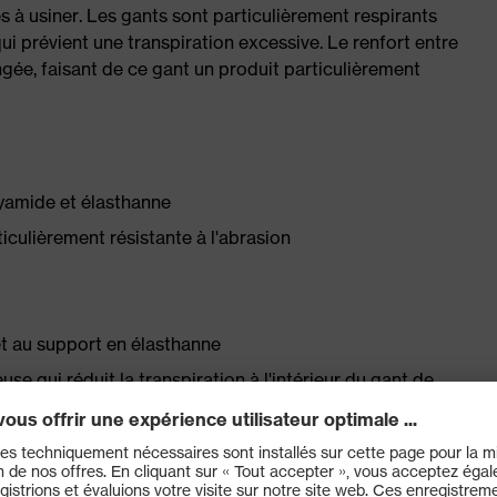
s à usiner. Les gants sont particulièrement respirants
i prévient une transpiration excessive. Le renfort entre
ngée, faisant de ce gant un produit particulièrement
lyamide et élasthanne
culièrement résistante à l'abrasion
et au support en élasthanne
se qui réduit la transpiration à l'intérieur du gant de