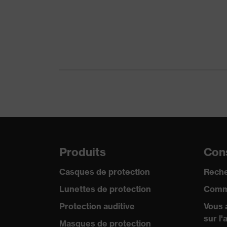
Protection contre les risques
Protection con
mécaniques
contre les lacé
Technologie uvex
Compatibilité a
Réutilisation
Réutilisable (R
Certificats
STANDARD 10
Norme
EN 388:2016 +
Produits
Cons
Casques de protection
Reche
Lunettes de protection
Comm
Protection auditive
Vous 
sur l'
Masques de protection