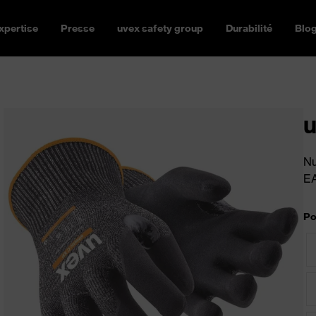
xpertise
Presse
uvex safety group
Durabilité
Blo
u
Nu
E
Po