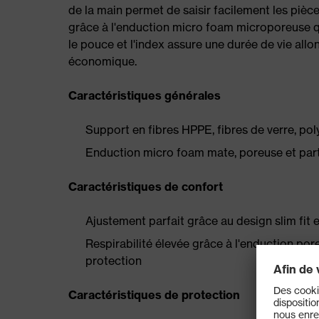
de la main permet de saisir facilement les pièce
grâce à l'enduction micro foam microporeuse qu
le pouce et l'index assure une durée de vie allo
économique.
Caractéristiques générales
Support en fibres HPPE, fibres de verre, po
Enduction micro foam mate, poreuse et parti
Caractéristiques de confort
Ajustement parfait grâce au design slim fit 
Respirabilité élevée grâce à l'enduction poreu
protection
Caractéristiques de protection