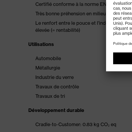
Certifié conforme à la norme EN 388 (4X43
Très bonne préhension en milieux secs et h
Le renfort entre le pouce et l'index assure u
élevée (= rentabilité)
Utilisations
Automobile
Métallurgie
Industrie du verre
Travaux de contrôle
Travaux de tri
Développement durable
Cradle-to-Customer: 0.83 kg CO₂ eq