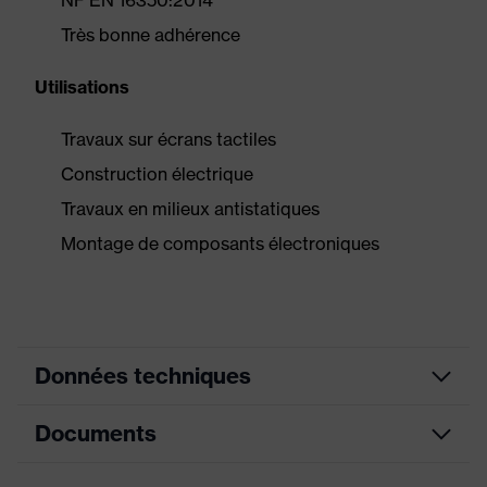
NF EN 16350:2014
Très bonne adhérence
Utilisations
Travaux sur écrans tactiles
Construction électrique
Travaux en milieux antistatiques
Montage de composants électroniques
Données techniques
Documents
couleur de
gris
recherche (filtre)