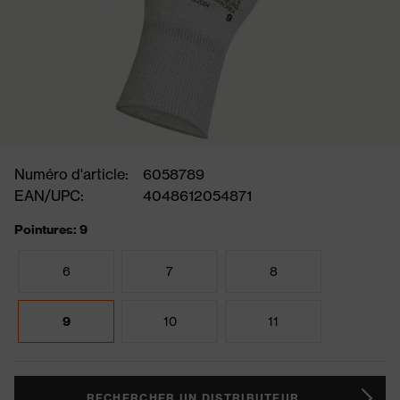
Numéro d'article:
6058789
EAN/UPC:
4048612054871
Pointures: 9
6
7
8
9
10
11
RECHERCHER UN DISTRIBUTEUR