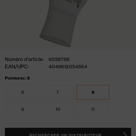
Numéro d'article:
6058788
EAN/UPC:
4048612054864
Pointures: 8
6
7
8
9
10
11
RECHERCHER UN DISTRIBUTEUR