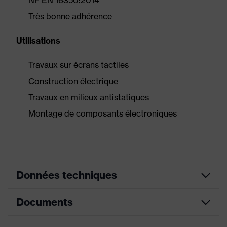
NF EN 16350:2014
Très bonne adhérence
Utilisations
Travaux sur écrans tactiles
Construction électrique
Travaux en milieux antistatiques
Montage de composants électroniques
Données techniques
Documents
couleur de
gris
recherche (filtre)