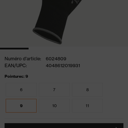
Numéro d'article:
6024809
EAN/UPC:
4048612019931
Pointures: 9
6
7
8
9
10
11