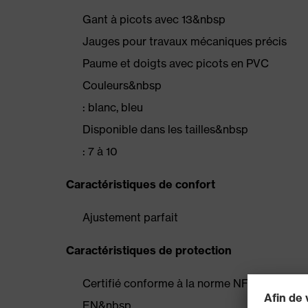
Gant à picots avec 13&nbsp
Jauges pour travaux mécaniques précis
Paume et doigts avec picots en PVC
Couleurs&nbsp
: blanc, bleu
Disponible dans les tailles&nbsp
: 7 à 10
Caractéristiques de confort
Ajustement parfait
Caractéristiques de protection
Certifié conforme à la norme NF&nbsp
EN&nbsp