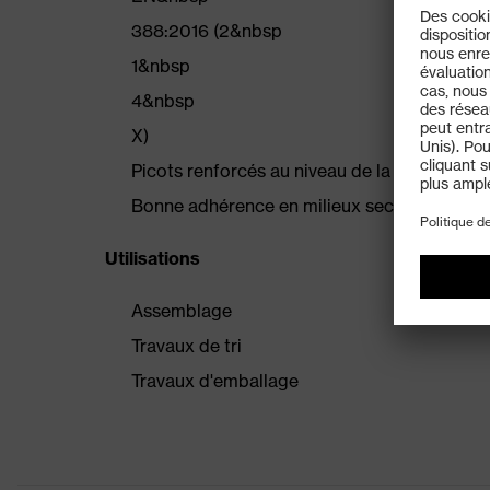
388:2016 (2&nbsp
1&nbsp
4&nbsp
X)
Picots renforcés au niveau de la pliure du p
Bonne adhérence en milieux secs grâce aux 
Utilisations
Assemblage
Travaux de tri
Travaux d'emballage