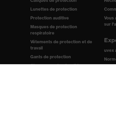
Casques de protection
Reche
Lunettes de protection
Comm
Protection auditive
Vous 
sur l'
Masques de protection
respiratoire
Exp
Vêtements de protection et de
travail
uvex
Gants de protection
Norme
Chaussures de sécurité
Certif
EPI sur mesure
Pre
Conseils produit
Comm
Protection des mains : uvex
Catal
Chemical Expert System
Vidéo
Protection oculaire :