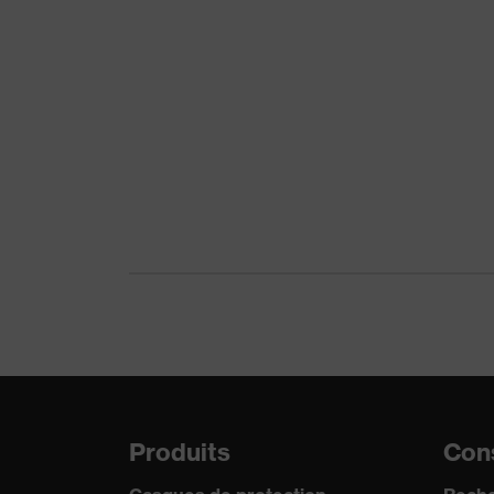
Type de produit
Gan
Protection contre les risques
Prot
mécaniques
lacé
Réutilisation
Réut
Norme
EN 
Produits
Cons