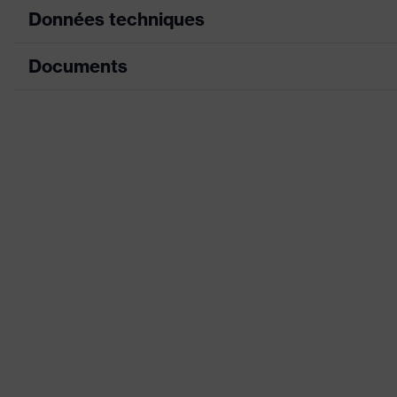
Données techniques
Documents
couleur de recherche (filtre)
bleu
Modèle
avec
Fiche technique
Enduction
Pico
Déclaration de conformité CE
Couche de revêtement
Doi
Portail de téléchargement des déclaratio
Désignation Famille de produits
uvex
Convient pour l'environnement de travail
Pour
Sexe
Mix
Tige
Pol
Catégorie de produit
Gan