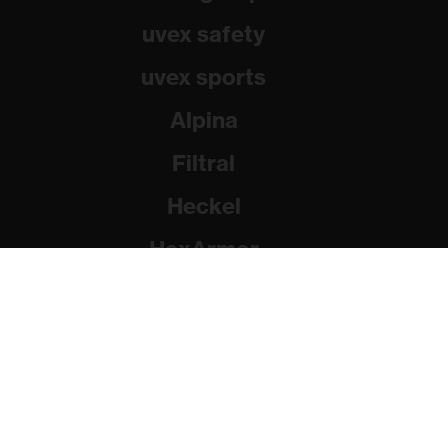
uvex safety
uvex sports
Alpina
Filtral
Heckel
HexArmor
Rainer Winter Stiftung