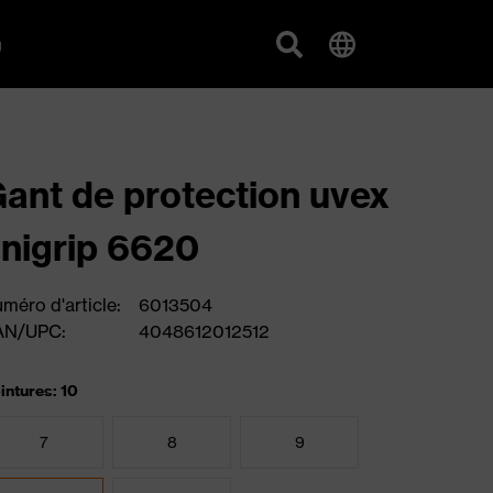
g
ant de protection uvex
nigrip 6620
méro d'article:
6013504
AN/UPC:
4048612012512
intures: 10
7
8
9