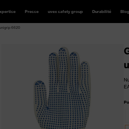
xpertise
Presse
uvex safety group
Durabilité
Blo
unigrip 6620
G
u
Nu
E
Po