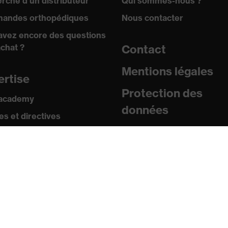
rche d'un distributeur
Qui sommes-nous ?
andes orthopédiques
Nous contacter
avez encore des questions
achat ?
Contact
Mentions légales
ertise
Protection des
 academy
données
s et directives
icats
sse
uniqués de presse
ogues et brochures
s