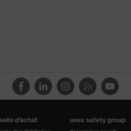
ts de montage
ection contre les écorchures, Protection contre les
rations
ilisable (R)
388:2016 + A1:2018, EN ISO 21420:2020
eils d'achat
uvex safety group