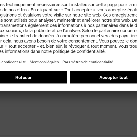
ouce et au bout des doigts
fins picots en PVC