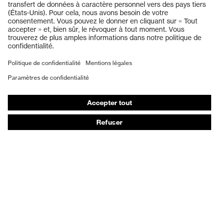
Casques de protection
Lunettes de protection
Protection auditive
Masques de protection respiratoire
Vêtements de protection et de travail
Gants de protection
Chaussures de sécurité
EPI sur mesure
Conseils produit
Protection des mains : uvex Chemical Expert System
Protection oculaire : configurateur de lunettes de
protection
Technologies