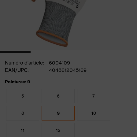
Numéro d'article:
6004109
EAN/UPC:
4048612045169
Pointures: 9
5
6
7
8
9
10
11
12