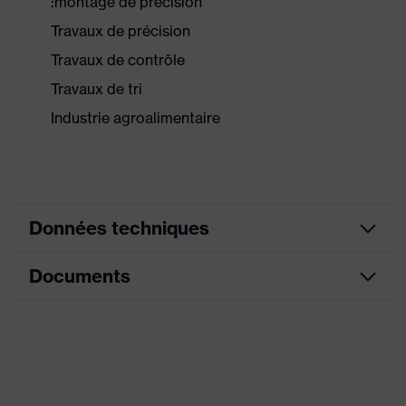
:montage de précision
Travaux de précision
Travaux de contrôle
Travaux de tri
Industrie agroalimentaire
Données techniques
Documents
Informations
pour les
Sans activateurs allergènes
personnes
allergiques
Fiche technique
Modèle
avec poignets tricot
Déclaration de conformité CE