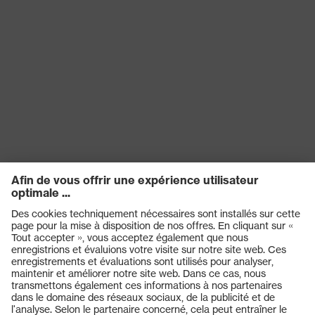
uvex
Réutilisation
Réutilisable (R)
proDerm, STANDARD 100 by
Certificats
OEKO-TEX®, Convient pour le
contact alimentaire
couleur de
recherche
blanc
(filtre)
EN 388:2016 + A1:2018, EN ISO
Norme
21420:2020
Produits